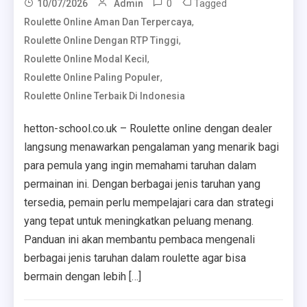
0
Tagged
10/07/2026
Admin
,
Roulette Online Aman Dan Terpercaya
,
Roulette Online Dengan RTP Tinggi
,
Roulette Online Modal Kecil
,
Roulette Online Paling Populer
Roulette Online Terbaik Di Indonesia
hetton-school.co.uk – Roulette online dengan dealer
langsung menawarkan pengalaman yang menarik bagi
para pemula yang ingin memahami taruhan dalam
permainan ini. Dengan berbagai jenis taruhan yang
tersedia, pemain perlu mempelajari cara dan strategi
yang tepat untuk meningkatkan peluang menang.
Panduan ini akan membantu pembaca mengenali
berbagai jenis taruhan dalam roulette agar bisa
bermain dengan lebih […]