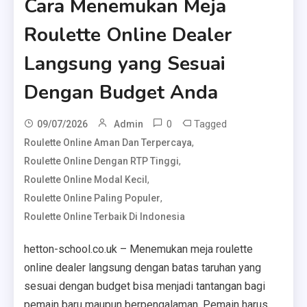
Cara Menemukan Meja
Roulette Online Dealer
Langsung yang Sesuai
Dengan Budget Anda
0
Tagged
09/07/2026
Admin
,
Roulette Online Aman Dan Terpercaya
,
Roulette Online Dengan RTP Tinggi
,
Roulette Online Modal Kecil
,
Roulette Online Paling Populer
Roulette Online Terbaik Di Indonesia
hetton-school.co.uk – Menemukan meja roulette
online dealer langsung dengan batas taruhan yang
sesuai dengan budget bisa menjadi tantangan bagi
pemain baru maupun berpengalaman. Pemain harus