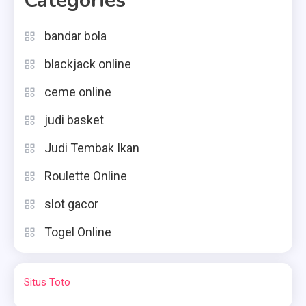
Categories
bandar bola
blackjack online
ceme online
judi basket
Judi Tembak Ikan
Roulette Online
slot gacor
Togel Online
Situs Toto