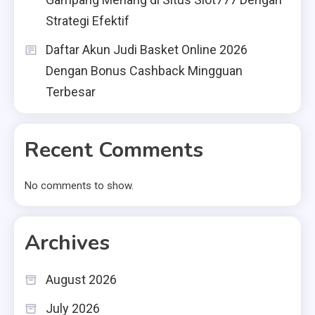
Strategi Efektif
Daftar Akun Judi Basket Online 2026
Dengan Bonus Cashback Mingguan
Terbesar
Recent Comments
No comments to show.
Archives
August 2026
July 2026