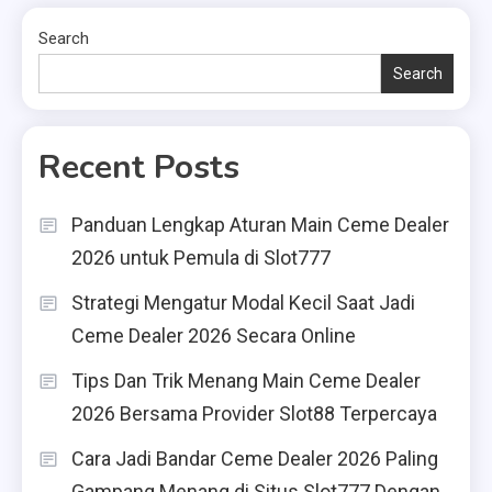
Search
Search
Recent Posts
Panduan Lengkap Aturan Main Ceme Dealer
2026 untuk Pemula di Slot777
Strategi Mengatur Modal Kecil Saat Jadi
Ceme Dealer 2026 Secara Online
Tips Dan Trik Menang Main Ceme Dealer
2026 Bersama Provider Slot88 Terpercaya
Cara Jadi Bandar Ceme Dealer 2026 Paling
Gampang Menang di Situs Slot777 Dengan