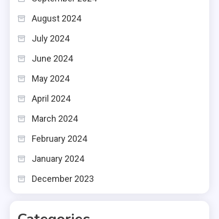
August 2024
July 2024
June 2024
May 2024
April 2024
March 2024
February 2024
January 2024
December 2023