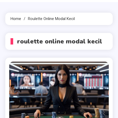
Home
Roulette Online Modal Kecil
roulette online modal kecil