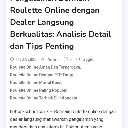
Roulette Online dengan
Dealer Langsung
Berkualitas: Analisis Detail
dan Tips Penting
0
Tagged
11/07/2026
Admin
,
Roulette Online Aman Dan Terpercaya
,
Roulette Online Dengan RTP Tinggi
,
Roulette Online Modal Kecil
,
Roulette Online Paling Populer
Roulette Online Terbaik Di Indonesia
hetton-school.co.uk – Bermain roulette online dengan
dealer langsung menawarkan pengalaman yang
mendebarkan dan interaktif. Faktor utama yang