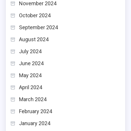
November 2024
October 2024
September 2024
August 2024
July 2024
June 2024
May 2024
April 2024
March 2024
February 2024
January 2024