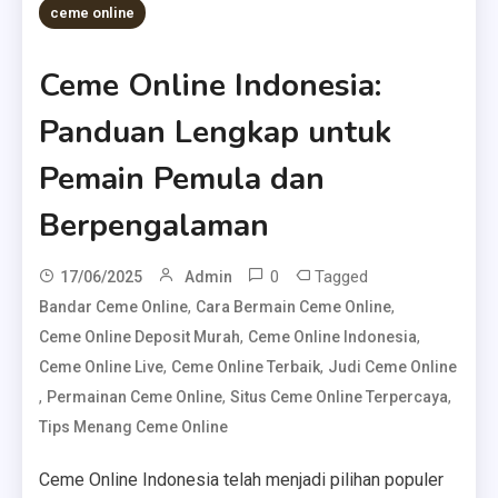
ceme online
Ceme Online Indonesia:
Panduan Lengkap untuk
Pemain Pemula dan
Berpengalaman
0
Tagged
17/06/2025
Admin
,
,
Bandar Ceme Online
Cara Bermain Ceme Online
,
,
Ceme Online Deposit Murah
Ceme Online Indonesia
,
,
Ceme Online Live
Ceme Online Terbaik
Judi Ceme Online
,
,
,
Permainan Ceme Online
Situs Ceme Online Terpercaya
Tips Menang Ceme Online
Ceme Online Indonesia telah menjadi pilihan populer