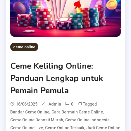
ceme online
Ceme Keliling Online:
Panduan Lengkap untuk
Pemain Pemula
0
Tagged
16/06/2025
Admin
,
,
Bandar Ceme Online
Cara Bermain Ceme Online
,
,
Ceme Online Deposit Murah
Ceme Online Indonesia
,
,
Ceme Online Live
Ceme Online Terbaik
Judi Ceme Online