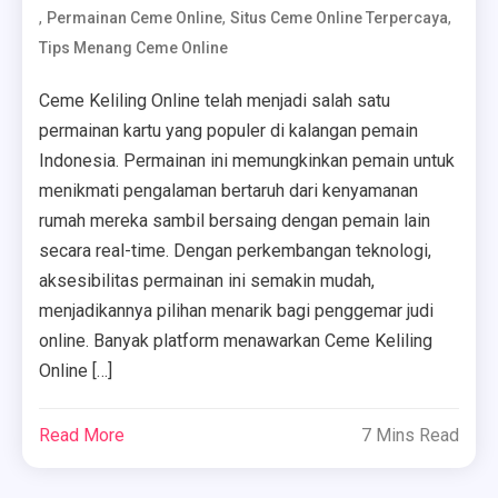
,
,
,
Permainan Ceme Online
Situs Ceme Online Terpercaya
Tips Menang Ceme Online
Ceme Keliling Online telah menjadi salah satu
permainan kartu yang populer di kalangan pemain
Indonesia. Permainan ini memungkinkan pemain untuk
menikmati pengalaman bertaruh dari kenyamanan
rumah mereka sambil bersaing dengan pemain lain
secara real-time. Dengan perkembangan teknologi,
aksesibilitas permainan ini semakin mudah,
menjadikannya pilihan menarik bagi penggemar judi
online. Banyak platform menawarkan Ceme Keliling
Online […]
Read More
7 Mins Read