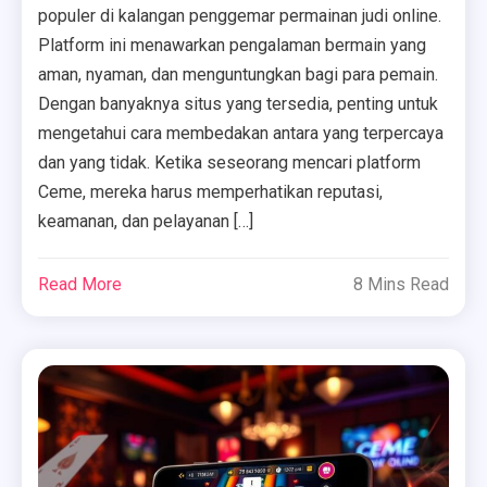
populer di kalangan penggemar permainan judi online.
Platform ini menawarkan pengalaman bermain yang
aman, nyaman, dan menguntungkan bagi para pemain.
Dengan banyaknya situs yang tersedia, penting untuk
mengetahui cara membedakan antara yang terpercaya
dan yang tidak. Ketika seseorang mencari platform
Ceme, mereka harus memperhatikan reputasi,
keamanan, dan pelayanan […]
Read More
8 Mins Read