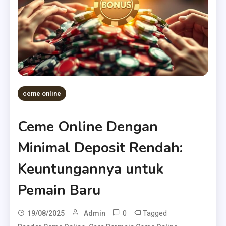
ceme online
Ceme Online Dengan
Minimal Deposit Rendah:
Keuntungannya untuk
Pemain Baru
0
Tagged
19/08/2025
Admin