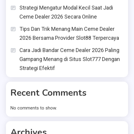
Strategi Mengatur Modal Kecil Saat Jadi
Ceme Dealer 2026 Secara Online
Tips Dan Trik Menang Main Ceme Dealer
2026 Bersama Provider Slot88 Terpercaya
Cara Jadi Bandar Ceme Dealer 2026 Paling
Gampang Menang di Situs Slot777 Dengan
Strategi Efektif
Recent Comments
No comments to show.
Archives