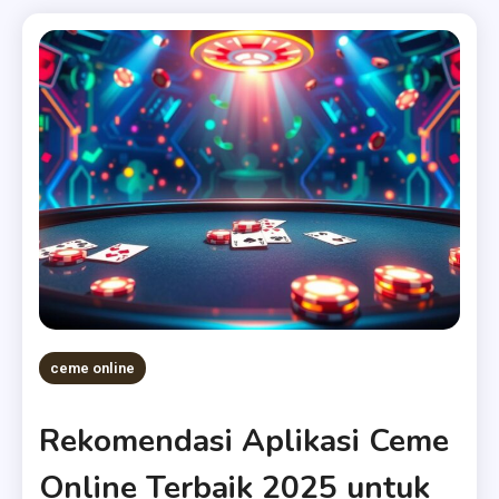
ceme online
Rekomendasi Aplikasi Ceme
Online Terbaik 2025 untuk