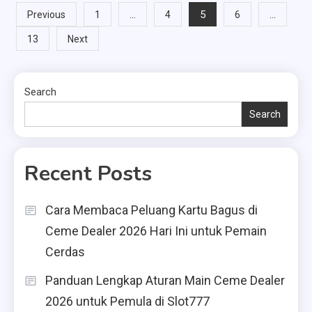
Posts
…
5
…
Previous
1
4
6
13
Next
pagination
Search
Search
Recent Posts
Cara Membaca Peluang Kartu Bagus di
Ceme Dealer 2026 Hari Ini untuk Pemain
Cerdas
Panduan Lengkap Aturan Main Ceme Dealer
2026 untuk Pemula di Slot777