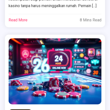
kasino tanpa harus meninggalkan rumah. Pemain […]
Read More
8 Mins Read