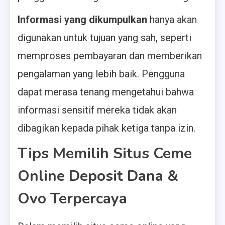
Informasi yang dikumpulkan
hanya akan
digunakan untuk tujuan yang sah, seperti
memproses pembayaran dan memberikan
pengalaman yang lebih baik. Pengguna
dapat merasa tenang mengetahui bahwa
informasi sensitif mereka tidak akan
dibagikan kepada pihak ketiga tanpa izin.
Tips Memilih Situs Ceme
Online Deposit Dana &
Ovo Terpercaya