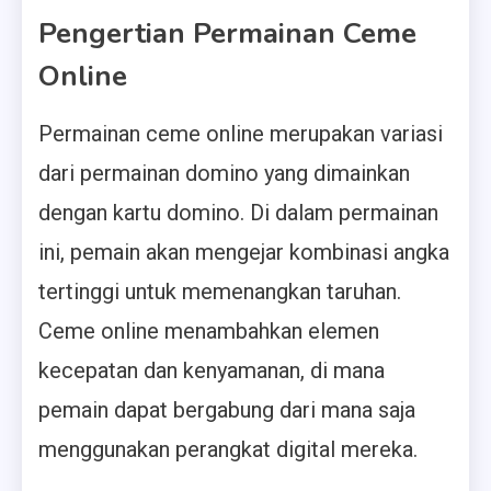
Pengertian Permainan Ceme
Online
Permainan ceme online merupakan variasi
dari permainan domino yang dimainkan
dengan kartu domino. Di dalam permainan
ini, pemain akan mengejar kombinasi angka
tertinggi untuk memenangkan taruhan.
Ceme online menambahkan elemen
kecepatan dan kenyamanan, di mana
pemain dapat bergabung dari mana saja
menggunakan perangkat digital mereka.