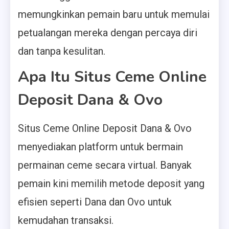
memungkinkan pemain baru untuk memulai
petualangan mereka dengan percaya diri
dan tanpa kesulitan.
Apa Itu Situs Ceme Online
Deposit Dana & Ovo
Situs Ceme Online Deposit Dana & Ovo
menyediakan platform untuk bermain
permainan ceme secara virtual. Banyak
pemain kini memilih metode deposit yang
efisien seperti Dana dan Ovo untuk
kemudahan transaksi.