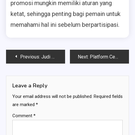
promosi mungkin memiliki aturan yang
ketat, sehingga penting bagi pemain untuk
memahami hal ini sebelum berpartisipasi.
Post
Previous:
Judi Basket Online Terpercaya: Panduan Memilih Situs Terbaik untuk Petaruh
Next:
Platform Ceme Online Aman dan Cepat: Solusi Terpercaya untuk Pengalaman Bermain yang Optimal
navigation
Leave a Reply
Your email address will not be published.
Required fields
are marked
*
Comment
*