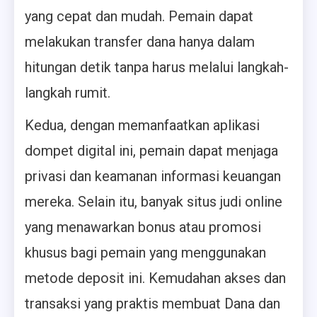
yang cepat dan mudah. Pemain dapat
melakukan transfer dana hanya dalam
hitungan detik tanpa harus melalui langkah-
langkah rumit.
Kedua, dengan memanfaatkan aplikasi
dompet digital ini, pemain dapat menjaga
privasi dan keamanan informasi keuangan
mereka. Selain itu, banyak situs judi online
yang menawarkan bonus atau promosi
khusus bagi pemain yang menggunakan
metode deposit ini. Kemudahan akses dan
transaksi yang praktis membuat Dana dan