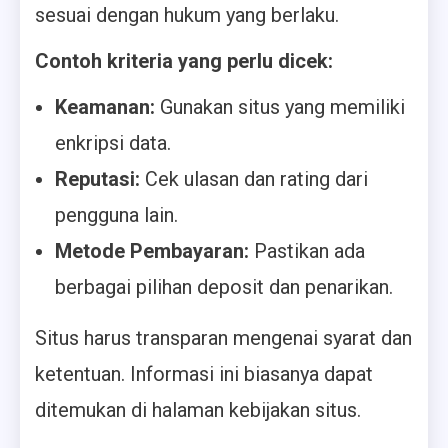
sesuai dengan hukum yang berlaku.
Contoh kriteria yang perlu dicek:
Keamanan:
Gunakan situs yang memiliki
enkripsi data.
Reputasi:
Cek ulasan dan rating dari
pengguna lain.
Metode Pembayaran:
Pastikan ada
berbagai pilihan deposit dan penarikan.
Situs harus transparan mengenai syarat dan
ketentuan. Informasi ini biasanya dapat
ditemukan di halaman kebijakan situs.