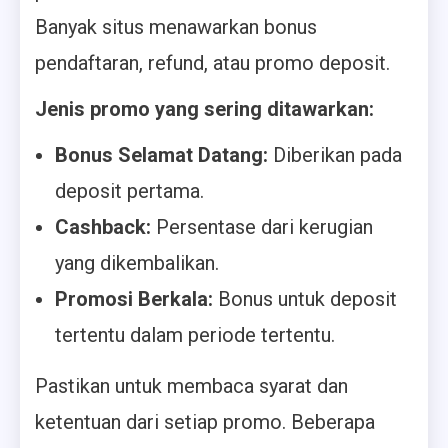
Banyak situs menawarkan bonus
pendaftaran, refund, atau promo deposit.
Jenis promo yang sering ditawarkan:
Bonus Selamat Datang:
Diberikan pada
deposit pertama.
Cashback:
Persentase dari kerugian
yang dikembalikan.
Promosi Berkala:
Bonus untuk deposit
tertentu dalam periode tertentu.
Pastikan untuk membaca syarat dan
ketentuan dari setiap promo. Beberapa