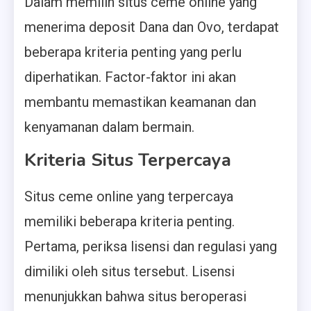
Dalam memilih situs ceme online yang
menerima deposit Dana dan Ovo, terdapat
beberapa kriteria penting yang perlu
diperhatikan. Factor-faktor ini akan
membantu memastikan keamanan dan
kenyamanan dalam bermain.
Kriteria Situs Terpercaya
Situs ceme online yang terpercaya
memiliki beberapa kriteria penting.
Pertama, periksa lisensi dan regulasi yang
dimiliki oleh situs tersebut. Lisensi
menunjukkan bahwa situs beroperasi