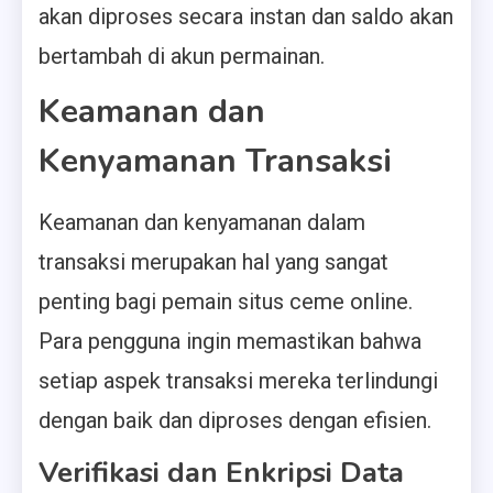
akan diproses secara instan dan saldo akan
bertambah di akun permainan.
Keamanan dan
Kenyamanan Transaksi
Keamanan dan kenyamanan dalam
transaksi merupakan hal yang sangat
penting bagi pemain situs ceme online.
Para pengguna ingin memastikan bahwa
setiap aspek transaksi mereka terlindungi
dengan baik dan diproses dengan efisien.
Verifikasi dan Enkripsi Data