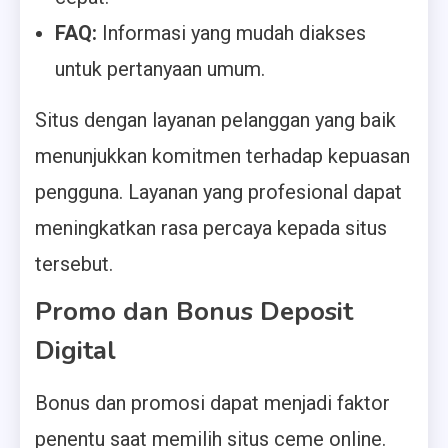
FAQ:
Informasi yang mudah diakses
untuk pertanyaan umum.
Situs dengan layanan pelanggan yang baik
menunjukkan komitmen terhadap kepuasan
pengguna. Layanan yang profesional dapat
meningkatkan rasa percaya kepada situs
tersebut.
Promo dan Bonus Deposit
Digital
Bonus dan promosi dapat menjadi faktor
penentu saat memilih situs ceme online.