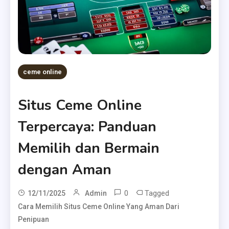
ceme online
Situs Ceme Online
Terpercaya: Panduan
Memilih dan Bermain
dengan Aman
0
Tagged
12/11/2025
Admin
Cara Memilih Situs Ceme Online Yang Aman Dari
Penipuan