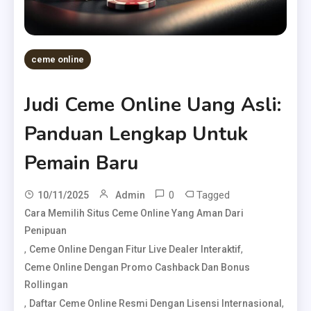
ceme online
Judi Ceme Online Uang Asli:
Panduan Lengkap Untuk
Pemain Baru
0
Tagged
10/11/2025
Admin
Cara Memilih Situs Ceme Online Yang Aman Dari
Penipuan
,
,
Ceme Online Dengan Fitur Live Dealer Interaktif
Ceme Online Dengan Promo Cashback Dan Bonus
Rollingan
,
,
Daftar Ceme Online Resmi Dengan Lisensi Internasional