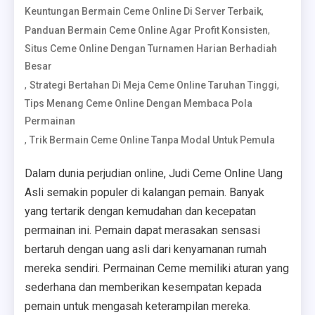
,
Keuntungan Bermain Ceme Online Di Server Terbaik
,
Panduan Bermain Ceme Online Agar Profit Konsisten
Situs Ceme Online Dengan Turnamen Harian Berhadiah
Besar
,
,
Strategi Bertahan Di Meja Ceme Online Taruhan Tinggi
Tips Menang Ceme Online Dengan Membaca Pola
Permainan
,
Trik Bermain Ceme Online Tanpa Modal Untuk Pemula
Dalam dunia perjudian online, Judi Ceme Online Uang
Asli semakin populer di kalangan pemain. Banyak
yang tertarik dengan kemudahan dan kecepatan
permainan ini. Pemain dapat merasakan sensasi
bertaruh dengan uang asli dari kenyamanan rumah
mereka sendiri. Permainan Ceme memiliki aturan yang
sederhana dan memberikan kesempatan kepada
pemain untuk mengasah keterampilan mereka.