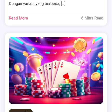
Dengan variasi yang berbeda, […]
Read More
6 Mins Read