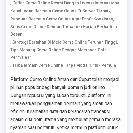
,
,
Daftar Ceme Online Resmi Dengan Lisensi Internasional
,
Keuntungan Bermain Ceme Online Di Server Terbaik
,
Panduan Bermain Ceme Online Agar Profit Konsisten
Situs Ceme Online Dengan Turnamen Harian Berhadiah
Besar
,
,
Strategi Bertahan Di Meja Ceme Online Taruhan Tinggi
Tips Menang Ceme Online Dengan Membaca Pola
Permainan
,
Trik Bermain Ceme Online Tanpa Modal Untuk Pemula
Platform Ceme Online Aman dan Cepat telah menjadi
pilihan populer bagi banyak pemain judi online.
Dengan reputasi yang sudah terbukti, platform ini
menawarkan pengalaman bermain yang aman dan
efisien. Keamanan data dan kelancaran transaksi
adalah dua poin utama yang membuat pemain merasa
nyaman saat bertaruh. Ketika memilih platform untuk