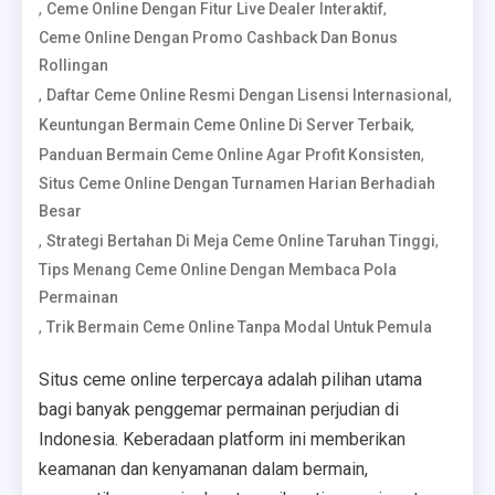
,
,
Ceme Online Dengan Fitur Live Dealer Interaktif
Ceme Online Dengan Promo Cashback Dan Bonus
Rollingan
,
,
Daftar Ceme Online Resmi Dengan Lisensi Internasional
,
Keuntungan Bermain Ceme Online Di Server Terbaik
,
Panduan Bermain Ceme Online Agar Profit Konsisten
Situs Ceme Online Dengan Turnamen Harian Berhadiah
Besar
,
,
Strategi Bertahan Di Meja Ceme Online Taruhan Tinggi
Tips Menang Ceme Online Dengan Membaca Pola
Permainan
,
Trik Bermain Ceme Online Tanpa Modal Untuk Pemula
Situs ceme online terpercaya adalah pilihan utama
bagi banyak penggemar permainan perjudian di
Indonesia. Keberadaan platform ini memberikan
keamanan dan kenyamanan dalam bermain,