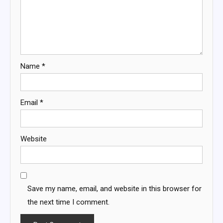
Name
*
Email
*
Website
Save my name, email, and website in this browser for
the next time I comment.