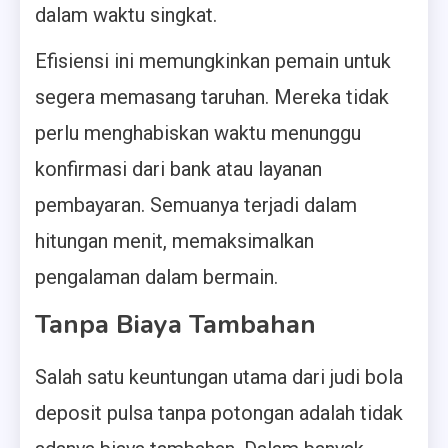
dalam waktu singkat.
Efisiensi ini memungkinkan pemain untuk
segera memasang taruhan. Mereka tidak
perlu menghabiskan waktu menunggu
konfirmasi dari bank atau layanan
pembayaran. Semuanya terjadi dalam
hitungan menit, memaksimalkan
pengalaman dalam bermain.
Tanpa Biaya Tambahan
Salah satu keuntungan utama dari judi bola
deposit pulsa tanpa potongan adalah tidak