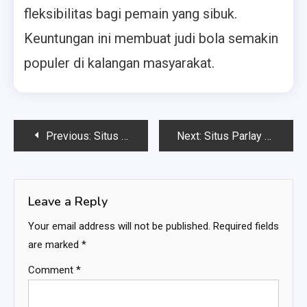
fleksibilitas bagi pemain yang sibuk.
Keuntungan ini membuat judi bola semakin
populer di kalangan masyarakat.
Post
Previous:
Situs Ceme Online Terpercaya: Panduan Memilih dan Bermain dengan Aman
Next:
Situs Parlay Online: Panduan Lengkap untuk Pemain Cerdas
navigation
Leave a Reply
Your email address will not be published.
Required fields
are marked
*
Comment
*