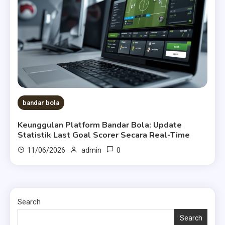
bandar bola
Keunggulan Platform Bandar Bola: Update
Statistik Last Goal Scorer Secara Real-Time
0
11/06/2026
admin
Search
Search