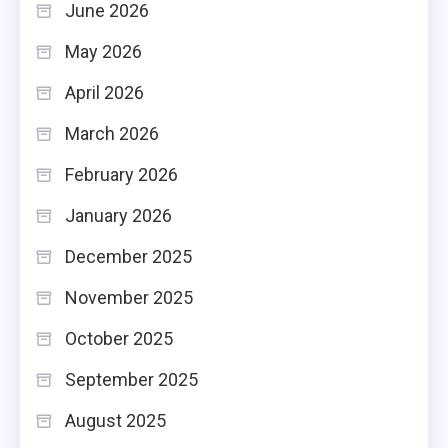
June 2026
May 2026
April 2026
March 2026
February 2026
January 2026
December 2025
November 2025
October 2025
September 2025
August 2025