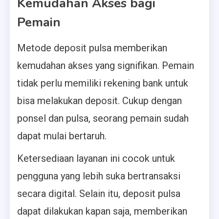
Kemudahan Akses bagi
Pemain
Metode deposit pulsa memberikan
kemudahan akses yang signifikan. Pemain
tidak perlu memiliki rekening bank untuk
bisa melakukan deposit. Cukup dengan
ponsel dan pulsa, seorang pemain sudah
dapat mulai bertaruh.
Ketersediaan layanan ini cocok untuk
pengguna yang lebih suka bertransaksi
secara digital. Selain itu, deposit pulsa
dapat dilakukan kapan saja, memberikan