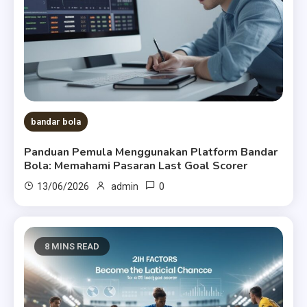
bandar bola
Panduan Pemula Menggunakan Platform Bandar
Bola: Memahami Pasaran Last Goal Scorer
0
13/06/2026
admin
8 MINS READ