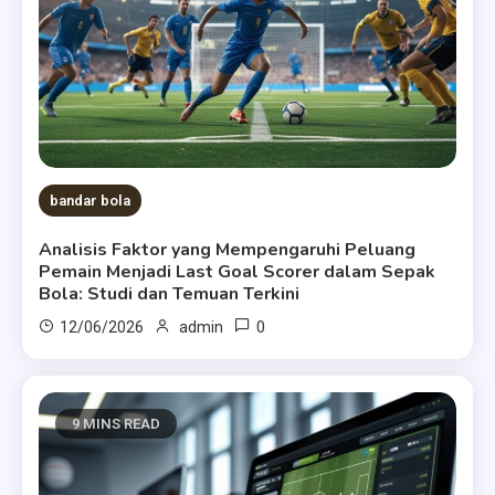
bandar bola
Analisis Faktor yang Mempengaruhi Peluang
Pemain Menjadi Last Goal Scorer dalam Sepak
Bola: Studi dan Temuan Terkini
0
12/06/2026
admin
9 MINS READ