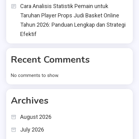
Cara Analisis Statistik Pemain untuk
Taruhan Player Props Judi Basket Online
Tahun 2026: Panduan Lengkap dan Strategi
Efektif
Recent Comments
No comments to show.
Archives
August 2026
July 2026