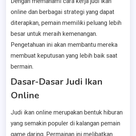
Dengan memahami cara kerja judi ikan
online dan berbagai strategi yang dapat
diterapkan, pemain memiliki peluang lebih
besar untuk meraih kemenangan.
Pengetahuan ini akan membantu mereka
membuat keputusan yang lebih baik saat
bermain.
Dasar-Dasar Judi Ikan
Online
Judi ikan online merupakan bentuk hiburan
yang semakin populer di kalangan pemain
game daring. Permainan ini melibatkan