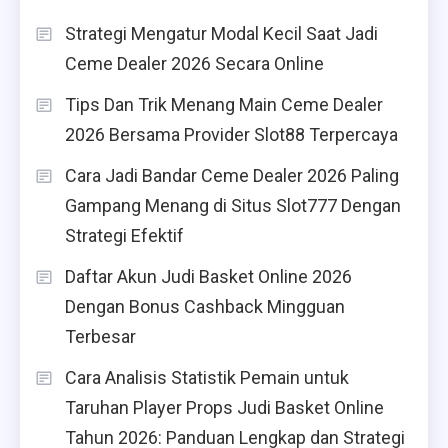
Strategi Mengatur Modal Kecil Saat Jadi
Ceme Dealer 2026 Secara Online
Tips Dan Trik Menang Main Ceme Dealer
2026 Bersama Provider Slot88 Terpercaya
Cara Jadi Bandar Ceme Dealer 2026 Paling
Gampang Menang di Situs Slot777 Dengan
Strategi Efektif
Daftar Akun Judi Basket Online 2026
Dengan Bonus Cashback Mingguan
Terbesar
Cara Analisis Statistik Pemain untuk
Taruhan Player Props Judi Basket Online
Tahun 2026: Panduan Lengkap dan Strategi