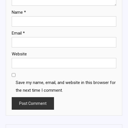
Name
*
Email
*
Website
Save my name, email, and website in this browser for
the next time I comment.