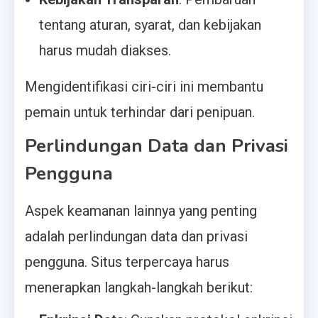
tentang aturan, syarat, dan kebijakan
harus mudah diakses.
Mengidentifikasi ciri-ciri ini membantu
pemain untuk terhindar dari penipuan.
Perlindungan Data dan Privasi
Pengguna
Aspek keamanan lainnya yang penting
adalah perlindungan data dan privasi
pengguna. Situs terpercaya harus
menerapkan langkah-langkah berikut: