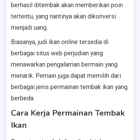
berhasil ditembak akan memberikan poin
tertentu, yang nantinya akan dikonversi
menjadi uang.
Biasanya, judi ikan online tersedia di
berbagai situs web perjudian yang
menawarkan pengalaman bermain yang
menarik. Pemain juga dapat memilih dari
berbagai jenis permainan tembak ikan yang
berbeda.
Cara Kerja Permainan Tembak
Ikan