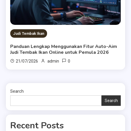
Judi Tembak Ikan
Panduan Lengkap Menggunakan Fitur Auto-Aim
Judi Tembak Ikan Online untuk Pemula 2026
0
21/07/2026
admin
Search
Search
Recent Posts