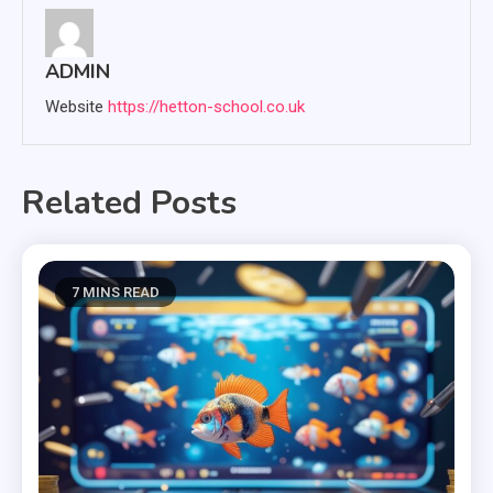
ADMIN
Website
https://hetton-school.co.uk
Related Posts
7 MINS READ