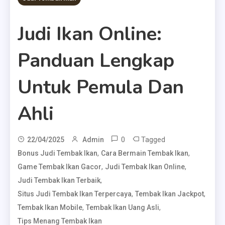
Judi Ikan Online:
Panduan Lengkap
Untuk Pemula Dan
Ahli
0
Tagged
22/04/2025
Admin
,
,
Bonus Judi Tembak Ikan
Cara Bermain Tembak Ikan
,
,
Game Tembak Ikan Gacor
Judi Tembak Ikan Online
,
Judi Tembak Ikan Terbaik
,
,
Situs Judi Tembak Ikan Terpercaya
Tembak Ikan Jackpot
,
,
Tembak Ikan Mobile
Tembak Ikan Uang Asli
Tips Menang Tembak Ikan