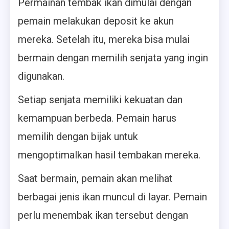
Permainan tembak ikan dimulai dengan
pemain melakukan deposit ke akun
mereka. Setelah itu, mereka bisa mulai
bermain dengan memilih senjata yang ingin
digunakan.
Setiap senjata memiliki kekuatan dan
kemampuan berbeda. Pemain harus
memilih dengan bijak untuk
mengoptimalkan hasil tembakan mereka.
Saat bermain, pemain akan melihat
berbagai jenis ikan muncul di layar. Pemain
perlu menembak ikan tersebut dengan