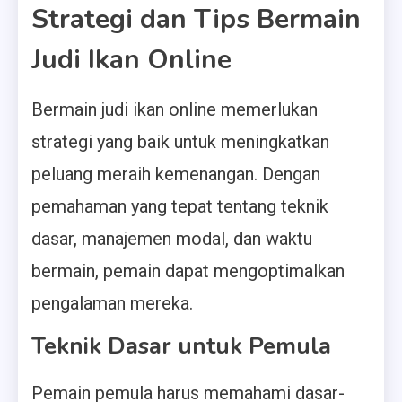
Strategi dan Tips Bermain
Judi Ikan Online
Bermain judi ikan online memerlukan
strategi yang baik untuk meningkatkan
peluang meraih kemenangan. Dengan
pemahaman yang tepat tentang teknik
dasar, manajemen modal, dan waktu
bermain, pemain dapat mengoptimalkan
pengalaman mereka.
Teknik Dasar untuk Pemula
Pemain pemula harus memahami dasar-