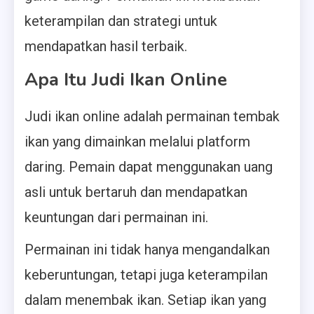
keterampilan dan strategi untuk
mendapatkan hasil terbaik.
Apa Itu Judi Ikan Online
Judi ikan online adalah permainan tembak
ikan yang dimainkan melalui platform
daring. Pemain dapat menggunakan uang
asli untuk bertaruh dan mendapatkan
keuntungan dari permainan ini.
Permainan ini tidak hanya mengandalkan
keberuntungan, tetapi juga keterampilan
dalam menembak ikan. Setiap ikan yang