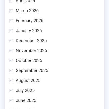
April 2026
March 2026
February 2026
January 2026
December 2025
November 2025
October 2025
September 2025
August 2025
July 2025
June 2025