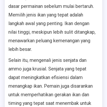
dasar permainan sebelum mulai bertaruh.
Memilih jenis ikan yang tepat adalah
langkah awal yang penting. Ikan dengan
nilai tinggi, meskipun lebih sulit ditangkap,
menawarkan peluang kemenangan yang
lebih besar.
Selain itu, mengenali jenis senjata dan
ammo juga krusial. Senjata yang tepat
dapat meningkatkan efisiensi dalam
menangkap ikan. Pemain juga disarankan
untuk memperhatikan gerakan ikan dan
timing yang tepat saat menembak untuk