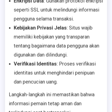
Enkripsi Data
: Gunakan protokol enkripsi
seperti SSL untuk melindungi informasi
pengguna selama transaksi.
Kebijakan Privasi Jelas
: Situs wajib
memiliki kebijakan yang transparan
tentang bagaimana data pengguna akan
digunakan dan dilindungi.
Verifikasi Identitas
: Proses verifikasi
identitas untuk menghindari penipuan
dan pencucian uang.
Langkah-langkah ini memastikan bahwa
informasi pemain tetap aman dan