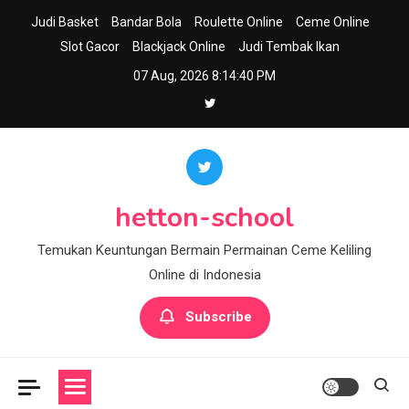
Skip
Judi Basket
Bandar Bola
Roulette Online
Ceme Online
to
Slot Gacor
Blackjack Online
Judi Tembak Ikan
content
07 Aug, 2026
8:14:41 PM
hetton-school
Temukan Keuntungan Bermain Permainan Ceme Keliling
Online di Indonesia
Subscribe