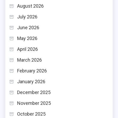
August 2026
July 2026
June 2026
May 2026
April 2026
March 2026
February 2026
January 2026
December 2025
November 2025
October 2025