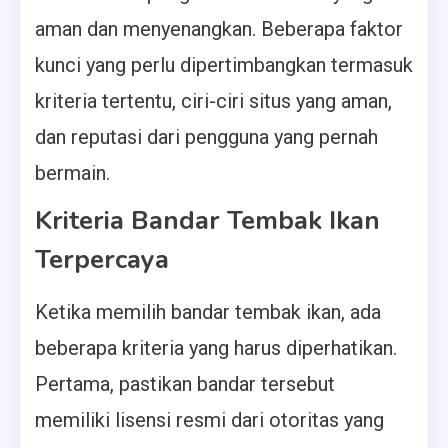
aman dan menyenangkan. Beberapa faktor
kunci yang perlu dipertimbangkan termasuk
kriteria tertentu, ciri-ciri situs yang aman,
dan reputasi dari pengguna yang pernah
bermain.
Kriteria Bandar Tembak Ikan
Terpercaya
Ketika memilih bandar tembak ikan, ada
beberapa kriteria yang harus diperhatikan.
Pertama, pastikan bandar tersebut
memiliki lisensi resmi dari otoritas yang