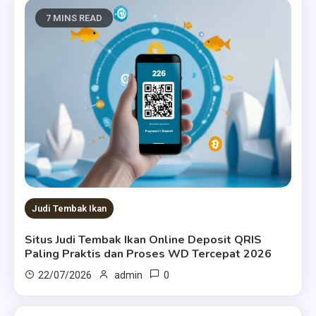
7 MINS READ
Judi Tembak Ikan
Situs Judi Tembak Ikan Online Deposit QRIS
Paling Praktis dan Proses WD Tercepat 2026
0
22/07/2026
admin