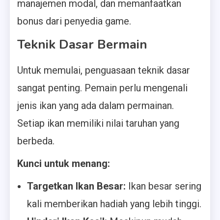
manajemen modal, dan memanfaatkan
bonus dari penyedia game.
Teknik Dasar Bermain
Untuk memulai, penguasaan teknik dasar
sangat penting. Pemain perlu mengenali
jenis ikan yang ada dalam permainan.
Setiap ikan memiliki nilai taruhan yang
berbeda.
Kunci untuk menang:
Targetkan Ikan Besar:
Ikan besar sering
kali memberikan hadiah yang lebih tinggi.