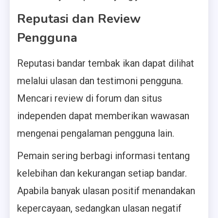
Reputasi dan Review
Pengguna
Reputasi bandar tembak ikan dapat dilihat
melalui ulasan dan testimoni pengguna.
Mencari review di forum dan situs
independen dapat memberikan wawasan
mengenai pengalaman pengguna lain.
Pemain sering berbagi informasi tentang
kelebihan dan kekurangan setiap bandar.
Apabila banyak ulasan positif menandakan
kepercayaan, sedangkan ulasan negatif