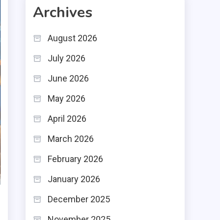
Archives
August 2026
July 2026
June 2026
May 2026
April 2026
March 2026
February 2026
January 2026
l
December 2025
t
November 2025