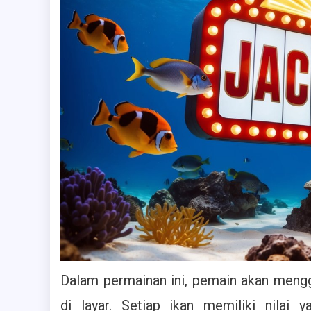
Dalam permainan ini, pemain akan meng
di layar. Setiap ikan memiliki nilai