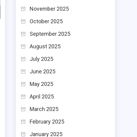
November 2025
October 2025
September 2025
August 2025
July 2025
June 2025
May 2025
April 2025
March 2025
February 2025
January 2025