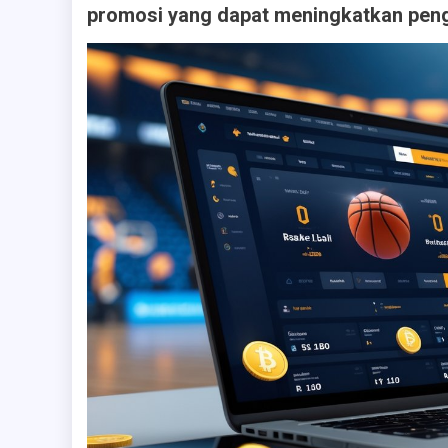
promosi yang dapat meningkatkan pen