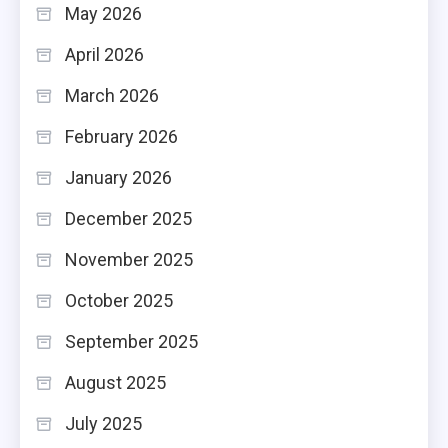
May 2026
April 2026
March 2026
February 2026
January 2026
December 2025
November 2025
October 2025
September 2025
August 2025
July 2025