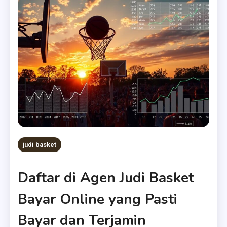
judi basket
Daftar di Agen Judi Basket
Bayar Online yang Pasti
Bayar dan Terjamin