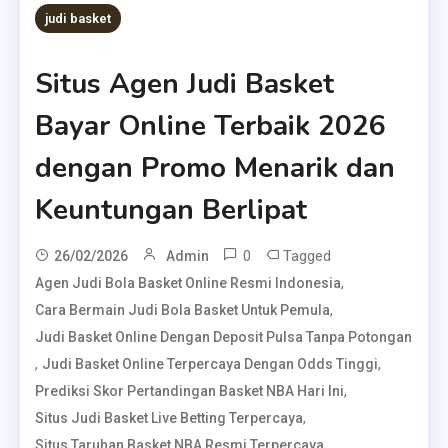
judi basket
Situs Agen Judi Basket
Bayar Online Terbaik 2026
dengan Promo Menarik dan
Keuntungan Berlipat
0
Tagged
26/02/2026
Admin
,
Agen Judi Bola Basket Online Resmi Indonesia
,
Cara Bermain Judi Bola Basket Untuk Pemula
Judi Basket Online Dengan Deposit Pulsa Tanpa Potongan
,
,
Judi Basket Online Terpercaya Dengan Odds Tinggi
,
Prediksi Skor Pertandingan Basket NBA Hari Ini
,
Situs Judi Basket Live Betting Terpercaya
,
Situs Taruhan Basket NBA Resmi Terpercaya