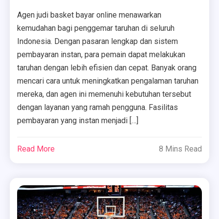
Agen judi basket bayar online menawarkan
kemudahan bagi penggemar taruhan di seluruh
Indonesia. Dengan pasaran lengkap dan sistem
pembayaran instan, para pemain dapat melakukan
taruhan dengan lebih efisien dan cepat. Banyak orang
mencari cara untuk meningkatkan pengalaman taruhan
mereka, dan agen ini memenuhi kebutuhan tersebut
dengan layanan yang ramah pengguna. Fasilitas
pembayaran yang instan menjadi […]
Read More
8 Mins Read