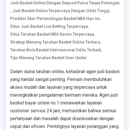
Judi Basket Online Dengan Deposit Pulsa Tanpa Potongan
,
,
Judi Basket Online Terpercaya Dengan Odds Tinggi
,
Prediksi Skor Pertandingan Basket NBA Hari Ini
,
Situs Judi Basket Live Betting Terpercaya
,
Situs Taruhan Basket NBA Resmi Terpercaya
,
Strategi Menang Taruhan Basket Online Terbaru
,
Taruhan Bola Basket Internasional Odds Terbaik
Tips Menang Taruhan Basket Over Under
Dalam dunia taruhan online, kehadiran agen judi basket
yang handal sangat penting. Pemain membutuhkan
akses mudah dan layanan yang terpercaya untuk
meningkatkan pengalaman bermain mereka. Agen judi
basket bayar online no.1 menawarkan layanan
customer service 24 jam, memastikan bahwa semua
pertanyaan dan masalah dapat diselesaikan dengan
cepat dan efisien. Pentingnya layanan pelanggan yang