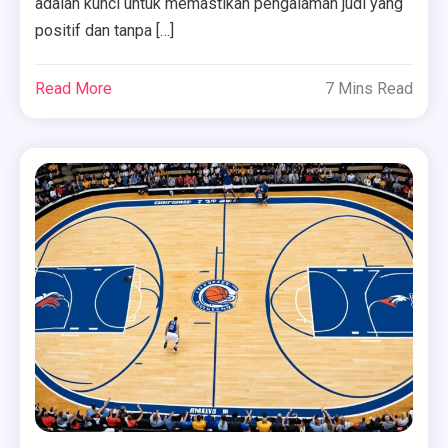
adalah kunci untuk memastikan pengalaman judi yang
positif dan tanpa […]
Read More
7 Mins Read