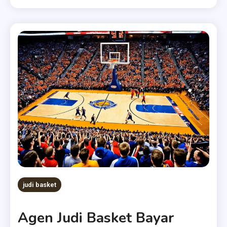
judi basket
Agen Judi Basket Bayar