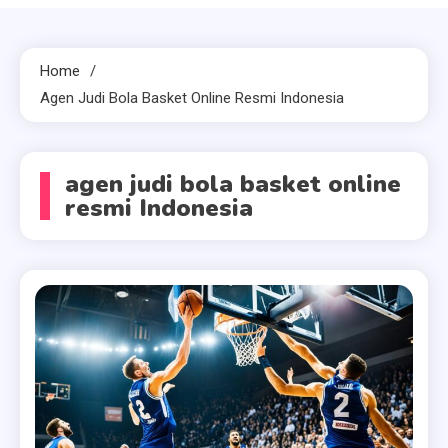
Home
Agen Judi Bola Basket Online Resmi Indonesia
agen judi bola basket online
resmi Indonesia