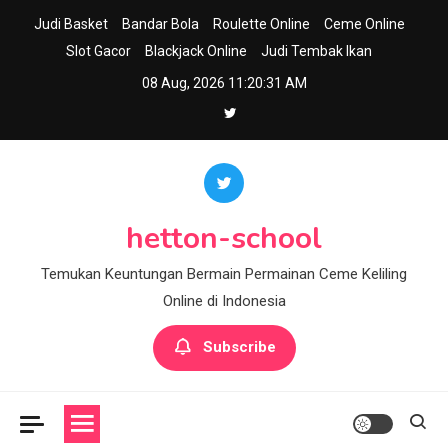
Skip
Judi Basket
Bandar Bola
Roulette Online
Ceme Online
to
Slot Gacor
Blackjack Online
Judi Tembak Ikan
content
08 Aug, 2026
11:20:32 AM
hetton-school
Temukan Keuntungan Bermain Permainan Ceme Keliling
Online di Indonesia
Subscribe