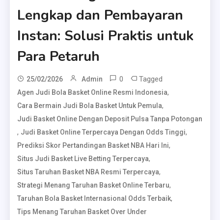
Lengkap dan Pembayaran
Instan: Solusi Praktis untuk
Para Petaruh
0
Tagged
25/02/2026
Admin
,
Agen Judi Bola Basket Online Resmi Indonesia
,
Cara Bermain Judi Bola Basket Untuk Pemula
Judi Basket Online Dengan Deposit Pulsa Tanpa Potongan
,
,
Judi Basket Online Terpercaya Dengan Odds Tinggi
,
Prediksi Skor Pertandingan Basket NBA Hari Ini
,
Situs Judi Basket Live Betting Terpercaya
,
Situs Taruhan Basket NBA Resmi Terpercaya
,
Strategi Menang Taruhan Basket Online Terbaru
,
Taruhan Bola Basket Internasional Odds Terbaik
Tips Menang Taruhan Basket Over Under