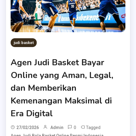
judi basket
Agen Judi Basket Bayar
Online yang Aman, Legal,
dan Memberikan
Kemenangan Maksimal di
Era Digital
0
Tagged
27/02/2026
Admin
,
Agen Judi Bola Basket Online Resmi Indonesia