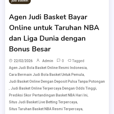
judi basket
Agen Judi Basket Bayar
Online untuk Taruhan NBA
dan Liga Dunia dengan
Bonus Besar
0
Tagged
22/02/2026
Admin
,
Agen Judi Bola Basket Online Resmi Indonesia
,
Cara Bermain Judi Bola Basket Untuk Pemula
Judi Basket Online Dengan Deposit Pulsa Tanpa Potongan
,
,
Judi Basket Online Terpercaya Dengan Odds Tinggi
,
Prediksi Skor Pertandingan Basket NBA Hari Ini
,
Situs Judi Basket Live Betting Terpercaya
,
Situs Taruhan Basket NBA Resmi Terpercaya