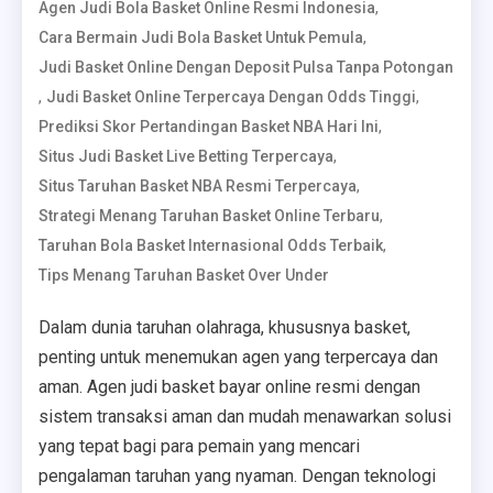
,
Agen Judi Bola Basket Online Resmi Indonesia
,
Cara Bermain Judi Bola Basket Untuk Pemula
Judi Basket Online Dengan Deposit Pulsa Tanpa Potongan
,
,
Judi Basket Online Terpercaya Dengan Odds Tinggi
,
Prediksi Skor Pertandingan Basket NBA Hari Ini
,
Situs Judi Basket Live Betting Terpercaya
,
Situs Taruhan Basket NBA Resmi Terpercaya
,
Strategi Menang Taruhan Basket Online Terbaru
,
Taruhan Bola Basket Internasional Odds Terbaik
Tips Menang Taruhan Basket Over Under
Dalam dunia taruhan olahraga, khususnya basket,
penting untuk menemukan agen yang terpercaya dan
aman. Agen judi basket bayar online resmi dengan
sistem transaksi aman dan mudah menawarkan solusi
yang tepat bagi para pemain yang mencari
pengalaman taruhan yang nyaman. Dengan teknologi