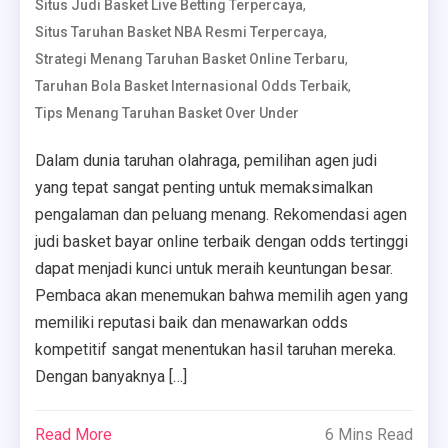
,
Situs Judi Basket Live Betting Terpercaya
,
Situs Taruhan Basket NBA Resmi Terpercaya
,
Strategi Menang Taruhan Basket Online Terbaru
,
Taruhan Bola Basket Internasional Odds Terbaik
Tips Menang Taruhan Basket Over Under
Dalam dunia taruhan olahraga, pemilihan agen judi
yang tepat sangat penting untuk memaksimalkan
pengalaman dan peluang menang. Rekomendasi agen
judi basket bayar online terbaik dengan odds tertinggi
dapat menjadi kunci untuk meraih keuntungan besar.
Pembaca akan menemukan bahwa memilih agen yang
memiliki reputasi baik dan menawarkan odds
kompetitif sangat menentukan hasil taruhan mereka.
Dengan banyaknya […]
Read More
6 Mins Read