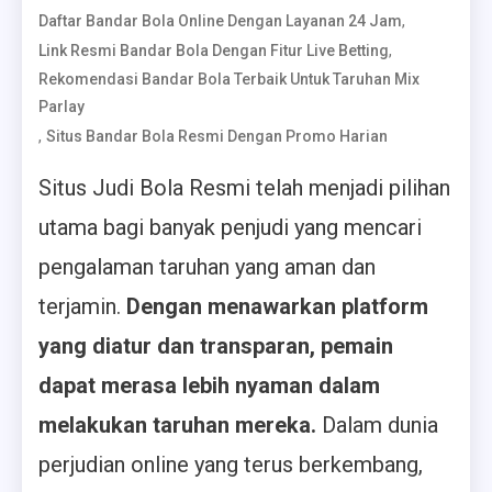
,
Daftar Bandar Bola Online Dengan Layanan 24 Jam
,
Link Resmi Bandar Bola Dengan Fitur Live Betting
Rekomendasi Bandar Bola Terbaik Untuk Taruhan Mix
Parlay
,
Situs Bandar Bola Resmi Dengan Promo Harian
Situs Judi Bola Resmi telah menjadi pilihan
utama bagi banyak penjudi yang mencari
pengalaman taruhan yang aman dan
terjamin.
Dengan menawarkan platform
yang diatur dan transparan, pemain
dapat merasa lebih nyaman dalam
melakukan taruhan mereka.
Dalam dunia
perjudian online yang terus berkembang,