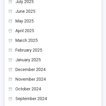
July 2025
June 2025
May 2025
April 2025
March 2025
February 2025
January 2025
December 2024
November 2024
October 2024
September 2024