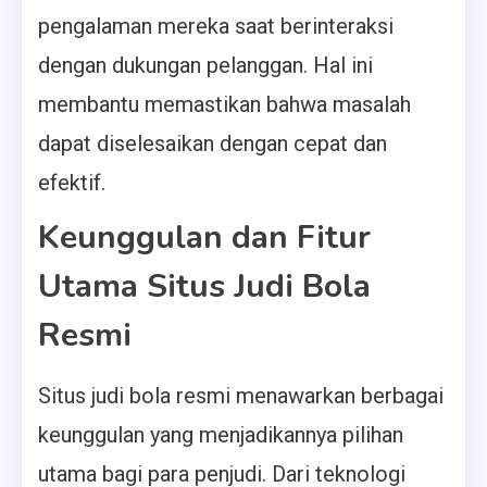
pengalaman mereka saat berinteraksi
dengan dukungan pelanggan. Hal ini
membantu memastikan bahwa masalah
dapat diselesaikan dengan cepat dan
efektif.
Keunggulan dan Fitur
Utama Situs Judi Bola
Resmi
Situs judi bola resmi menawarkan berbagai
keunggulan yang menjadikannya pilihan
utama bagi para penjudi. Dari teknologi