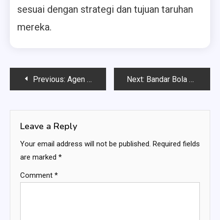
sesuai dengan strategi dan tujuan taruhan
mereka.
Post
Previous:
Agen Taruhan Sepak Bola: Panduan Lengkap untuk Pemula
Next:
Bandar Bola Online Terpercaya: Panduan Memilih dan Bermain Dengan Aman
navigation
Leave a Reply
Your email address will not be published.
Required fields
are marked
*
Comment
*