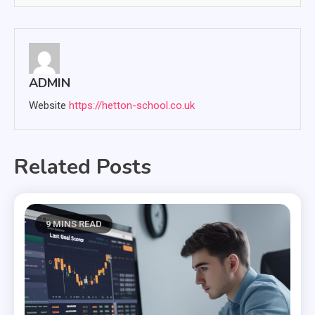
ADMIN
Website
https://hetton-school.co.uk
Related Posts
9 MINS READ