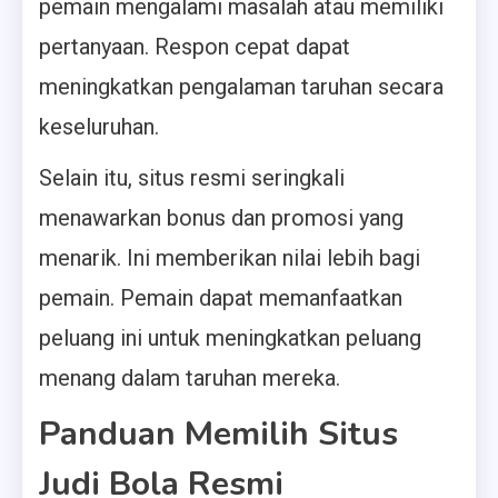
pemain mengalami masalah atau memiliki
pertanyaan. Respon cepat dapat
meningkatkan pengalaman taruhan secara
keseluruhan.
Selain itu, situs resmi seringkali
menawarkan bonus dan promosi yang
menarik. Ini memberikan nilai lebih bagi
pemain. Pemain dapat memanfaatkan
peluang ini untuk meningkatkan peluang
menang dalam taruhan mereka.
Panduan Memilih Situs
Judi Bola Resmi