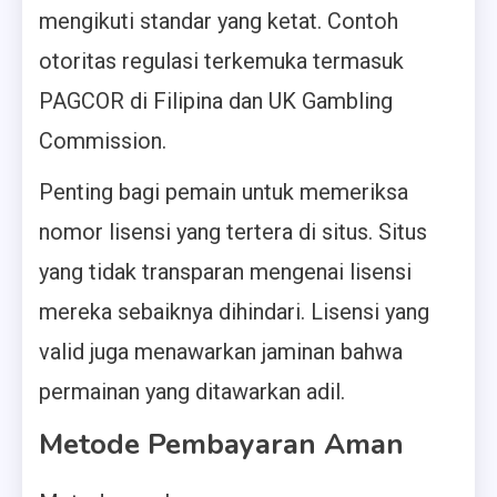
mengikuti standar yang ketat. Contoh
otoritas regulasi terkemuka termasuk
PAGCOR di Filipina dan UK Gambling
Commission.
Penting bagi pemain untuk memeriksa
nomor lisensi yang tertera di situs. Situs
yang tidak transparan mengenai lisensi
mereka sebaiknya dihindari. Lisensi yang
valid juga menawarkan jaminan bahwa
permainan yang ditawarkan adil.
Metode Pembayaran Aman