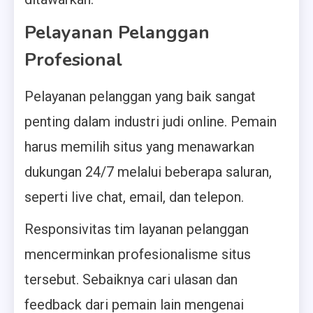
Pelayanan Pelanggan
Profesional
Pelayanan pelanggan yang baik sangat
penting dalam industri judi online. Pemain
harus memilih situs yang menawarkan
dukungan 24/7 melalui beberapa saluran,
seperti live chat, email, dan telepon.
Responsivitas tim layanan pelanggan
mencerminkan profesionalisme situs
tersebut. Sebaiknya cari ulasan dan
feedback dari pemain lain mengenai