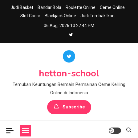
Skip
Judi Basket
Bandar Bola
Roulette Online
Ceme Online
to
Slot Gacor
Blackjack Online
Judi Tembak Ikan
content
06 Aug, 2026
10:27:45 PM
hetton-school
Temukan Keuntungan Bermain Permainan Ceme Keliling
Online di Indonesia
Subscribe