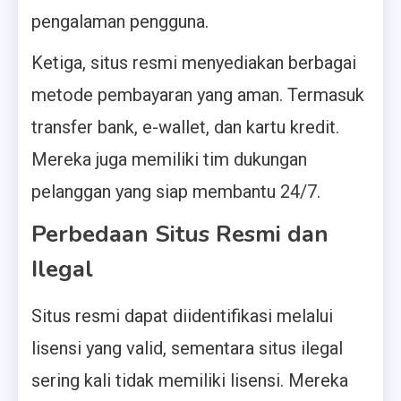
pengalaman pengguna.
Ketiga, situs resmi menyediakan berbagai
metode pembayaran yang aman. Termasuk
transfer bank, e-wallet, dan kartu kredit.
Mereka juga memiliki tim dukungan
pelanggan yang siap membantu 24/7.
Perbedaan Situs Resmi dan
Ilegal
Situs resmi dapat diidentifikasi melalui
lisensi yang valid, sementara situs ilegal
sering kali tidak memiliki lisensi. Mereka