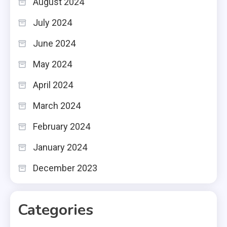
August 2024
July 2024
June 2024
May 2024
April 2024
March 2024
February 2024
January 2024
December 2023
Categories