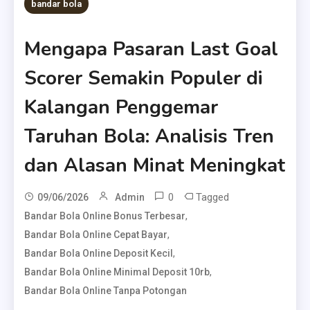
bandar bola
Mengapa Pasaran Last Goal
Scorer Semakin Populer di
Kalangan Penggemar
Taruhan Bola: Analisis Tren
dan Alasan Minat Meningkat
0
Tagged
09/06/2026
Admin
,
Bandar Bola Online Bonus Terbesar
,
Bandar Bola Online Cepat Bayar
,
Bandar Bola Online Deposit Kecil
,
Bandar Bola Online Minimal Deposit 10rb
Bandar Bola Online Tanpa Potongan