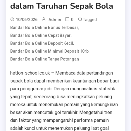
dalam Taruhan Sepak Bola
0
Tagged
10/06/2026
Admin
,
Bandar Bola Online Bonus Terbesar
,
Bandar Bola Online Cepat Bayar
,
Bandar Bola Online Deposit Kecil
,
Bandar Bola Online Minimal Deposit 10rb
Bandar Bola Online Tanpa Potongan
hetton-school.co.uk – Membaca data pertandingan
sepak bola dapat memberikan keuntungan besar bagi
para penggemar judi. Dengan menganalisis statistik
yang tepat, seseorang bisa meningkatkan peluang
mereka untuk menemukan pemain yang kemungkinan
besar akan mencetak gol terakhir. Mengetahui tren
dan faktor yang mempengaruhi performa pemain
adalah kunci untuk menemukan peluang last goal