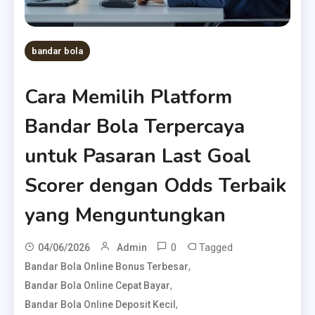
bandar bola
Cara Memilih Platform
Bandar Bola Terpercaya
untuk Pasaran Last Goal
Scorer dengan Odds Terbaik
yang Menguntungkan
0
Tagged
04/06/2026
Admin
,
Bandar Bola Online Bonus Terbesar
,
Bandar Bola Online Cepat Bayar
,
Bandar Bola Online Deposit Kecil