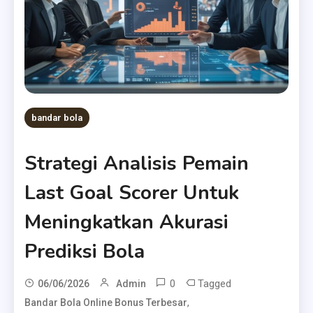
bandar bola
Strategi Analisis Pemain
Last Goal Scorer Untuk
Meningkatkan Akurasi
Prediksi Bola
0
Tagged
06/06/2026
Admin
,
Bandar Bola Online Bonus Terbesar