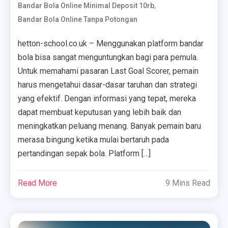
,
Bandar Bola Online Minimal Deposit 10rb
Bandar Bola Online Tanpa Potongan
hetton-school.co.uk – Menggunakan platform bandar
bola bisa sangat menguntungkan bagi para pemula.
Untuk memahami pasaran Last Goal Scorer, pemain
harus mengetahui dasar-dasar taruhan dan strategi
yang efektif. Dengan informasi yang tepat, mereka
dapat membuat keputusan yang lebih baik dan
meningkatkan peluang menang. Banyak pemain baru
merasa bingung ketika mulai bertaruh pada
pertandingan sepak bola. Platform […]
Read More
9 Mins Read