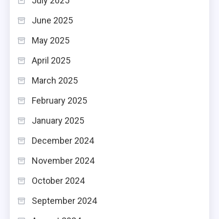
July 2025
June 2025
May 2025
April 2025
March 2025
February 2025
January 2025
December 2024
November 2024
October 2024
September 2024