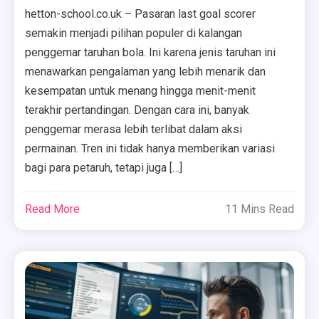
hetton-school.co.uk – Pasaran last goal scorer
semakin menjadi pilihan populer di kalangan
penggemar taruhan bola. Ini karena jenis taruhan ini
menawarkan pengalaman yang lebih menarik dan
kesempatan untuk menang hingga menit-menit
terakhir pertandingan. Dengan cara ini, banyak
penggemar merasa lebih terlibat dalam aksi
permainan. Tren ini tidak hanya memberikan variasi
bagi para petaruh, tetapi juga […]
Read More
11 Mins Read