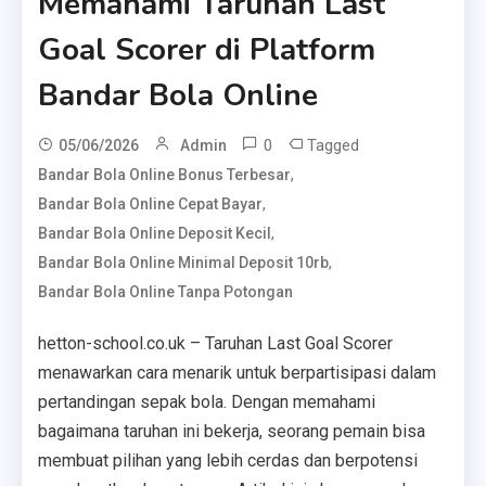
Memahami Taruhan Last
Goal Scorer di Platform
Bandar Bola Online
0
Tagged
05/06/2026
Admin
,
Bandar Bola Online Bonus Terbesar
,
Bandar Bola Online Cepat Bayar
,
Bandar Bola Online Deposit Kecil
,
Bandar Bola Online Minimal Deposit 10rb
Bandar Bola Online Tanpa Potongan
hetton-school.co.uk – Taruhan Last Goal Scorer
menawarkan cara menarik untuk berpartisipasi dalam
pertandingan sepak bola. Dengan memahami
bagaimana taruhan ini bekerja, seorang pemain bisa
membuat pilihan yang lebih cerdas dan berpotensi