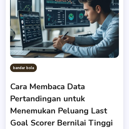
bandar bola
Cara Membaca Data
Pertandingan untuk
Menemukan Peluang Last
Goal Scorer Bernilai Tinggi