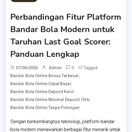
Perbandingan Fitur Platform
Bandar Bola Modern untuk
Taruhan Last Goal Scorer:
Panduan Lengkap
0
Tagged
07/06/2026
Admin
,
Bandar Bola Online Bonus Terbesar
,
Bandar Bola Online Cepat Bayar
,
Bandar Bola Online Deposit Kecil
,
Bandar Bola Online Minimal Deposit 10rb
Bandar Bola Online Tanpa Potongan
Dengan berkembangnya teknologi, platform bandar
bola modern menawarkan berbagai fitur menarik untuk