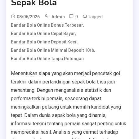
Sepak Bola
0
Tagged
08/06/2026
Admin
,
Bandar Bola Online Bonus Terbesar
,
Bandar Bola Online Cepat Bayar
,
Bandar Bola Online Deposit Kecil
,
Bandar Bola Online Minimal Deposit 10rb
Bandar Bola Online Tanpa Potongan
Menentukan siapa yang akan menjadi pencetak gol
terakhir dalam pertandingan sepak bola bisa jadi
menantang. Dengan menganalisis statistik dan
performa terkini pemain, seseorang dapat
meningkatkan peluang untuk memilih kandidat yang
tepat. Dalam dunia sepak bola yang dinamis,
informasi terkini tentang pemain sangat penting untuk
memprediksi hasil. Analisis yang cermat terhadap