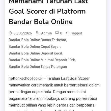
Memahami Taruhan Last
Goal Scorer di Platform
Bandar Bola Online
0
Tagged
05/06/2026
Admin
,
Bandar Bola Online Bonus Terbesar
,
Bandar Bola Online Cepat Bayar
,
Bandar Bola Online Deposit Kecil
,
Bandar Bola Online Minimal Deposit 10rb
Bandar Bola Online Tanpa Potongan
hetton-school.co.uk – Taruhan Last Goal Scorer
menawarkan cara menarik untuk berpartisipasi dalam
pertandingan sepak bola. Dengan memahami
bagaimana taruhan ini bekerja, seorang pemain bisa
membuat pilihan yang lebih cerdas dan berpotensi