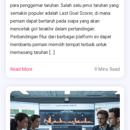
para penggemar taruhan. Salah satu jenis taruhan yang
semakin populer adalah Last Goal Scorer, di mana
pemain dapat bertaruh pada siapa yang akan
mencetak gol terakhir dalam pertandingan.
Perbandingan fitur dari berbagai platform ini dapat
membantu pemain memilih tempat terbaik untuk
memasang taruhan […]
Read More
9 Mins Read