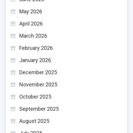
May 2026
April 2026
March 2026
February 2026
January 2026
December 2025
November 2025
October 2025
September 2025
August 2025