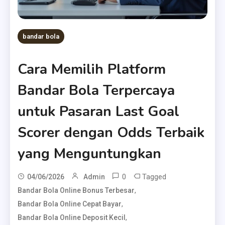
bandar bola
Cara Memilih Platform
Bandar Bola Terpercaya
untuk Pasaran Last Goal
Scorer dengan Odds Terbaik
yang Menguntungkan
0
Tagged
04/06/2026
Admin
,
Bandar Bola Online Bonus Terbesar
,
Bandar Bola Online Cepat Bayar
,
Bandar Bola Online Deposit Kecil