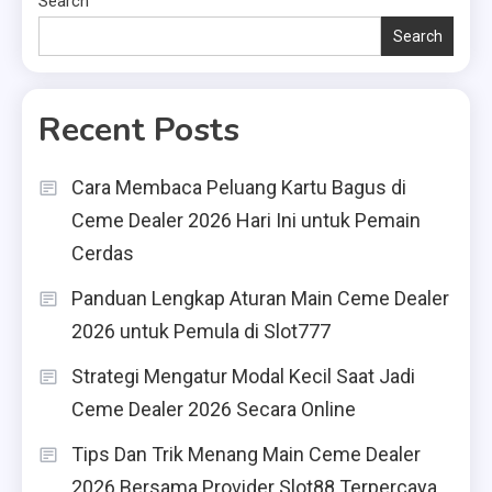
Search
Search
Recent Posts
Cara Membaca Peluang Kartu Bagus di
Ceme Dealer 2026 Hari Ini untuk Pemain
Cerdas
Panduan Lengkap Aturan Main Ceme Dealer
2026 untuk Pemula di Slot777
Strategi Mengatur Modal Kecil Saat Jadi
Ceme Dealer 2026 Secara Online
Tips Dan Trik Menang Main Ceme Dealer
2026 Bersama Provider Slot88 Terpercaya