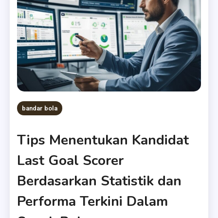
bandar bola
Tips Menentukan Kandidat
Last Goal Scorer
Berdasarkan Statistik dan
Performa Terkini Dalam