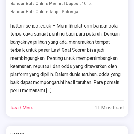
,
Bandar Bola Online Minimal Deposit 10rb
Bandar Bola Online Tanpa Potongan
hetton-school.co.uk – Memilih platform bandar bola
terpercaya sangat penting bagi para petaruh. Dengan
banyaknya pilihan yang ada, menemukan tempat
terbaik untuk pasar Last Goal Scorer bisa jadi
membingungkan. Penting untuk mempertimbangkan
keamanan, reputasi, dan odds yang ditawarkan oleh
platform yang dipilih. Dalam dunia taruhan, odds yang
baik dapat mempengaruhi hasil taruhan. Para pemain
perlu memahami […]
Read More
11 Mins Read