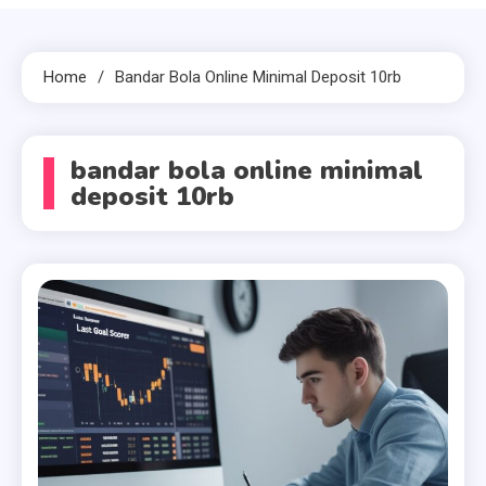
Home
Bandar Bola Online Minimal Deposit 10rb
bandar bola online minimal
deposit 10rb