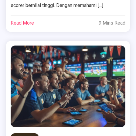
scorer bernilai tinggi. Dengan memahami […]
Read More
9 Mins Read