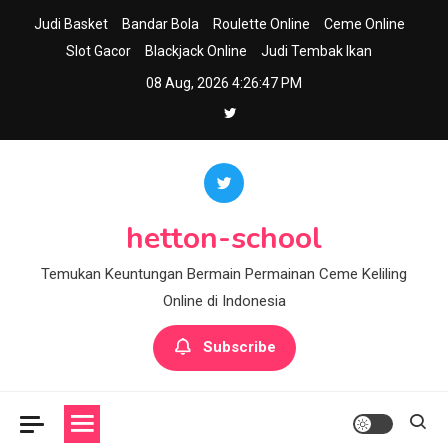
Skip
Judi Basket
Bandar Bola
Roulette Online
Ceme Online
to
Slot Gacor
Blackjack Online
Judi Tembak Ikan
content
08 Aug, 2026
4:26:48 PM
hetton-school
Temukan Keuntungan Bermain Permainan Ceme Keliling
Online di Indonesia
Subscribe