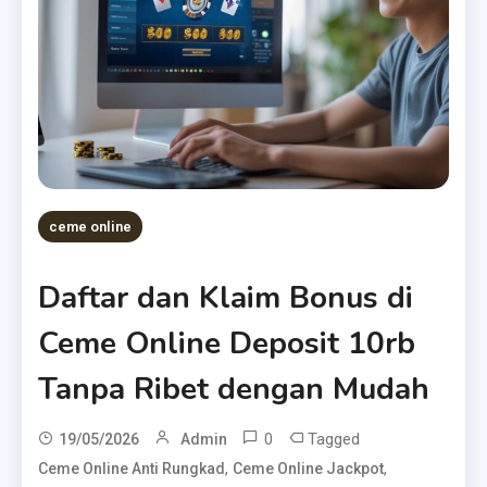
ceme online
Daftar dan Klaim Bonus di
Ceme Online Deposit 10rb
Tanpa Ribet dengan Mudah
0
Tagged
19/05/2026
Admin
,
,
Ceme Online Anti Rungkad
Ceme Online Jackpot