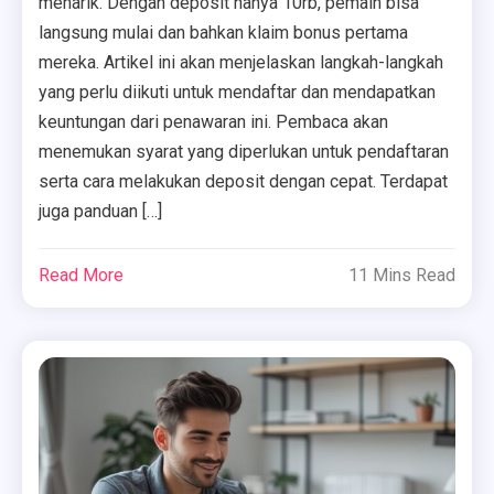
menarik. Dengan deposit hanya 10rb, pemain bisa
langsung mulai dan bahkan klaim bonus pertama
mereka. Artikel ini akan menjelaskan langkah-langkah
yang perlu diikuti untuk mendaftar dan mendapatkan
keuntungan dari penawaran ini. Pembaca akan
menemukan syarat yang diperlukan untuk pendaftaran
serta cara melakukan deposit dengan cepat. Terdapat
juga panduan […]
Read More
11 Mins Read