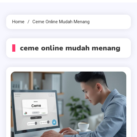
Home
Ceme Online Mudah Menang
ceme online mudah menang