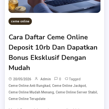
ceme online
Cara Daftar Ceme Online
Deposit 10rb Dan Dapatkan
Bonus Eksklusif Dengan
Mudah
0
Tagged
20/05/2026
Admin
,
,
Ceme Online Anti Rungkad
Ceme Online Jackpot
,
,
Ceme Online Mudah Menang
Ceme Online Server Stabil
Ceme Online Terupdate