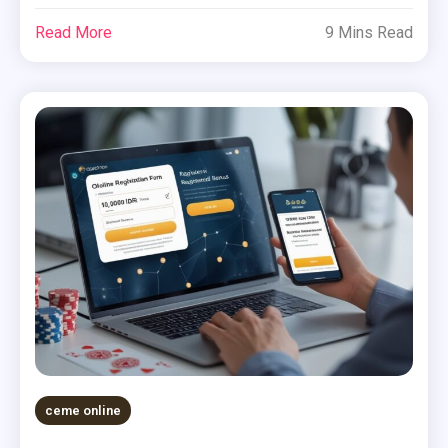
Read More
9 Mins Read
ceme online