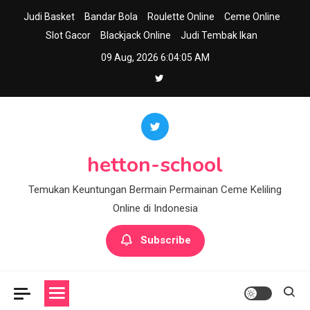
Skip
Judi Basket
Bandar Bola
Roulette Online
Ceme Online
to
Slot Gacor
Blackjack Online
Judi Tembak Ikan
content
09 Aug, 2026
6:04:06 AM
hetton-school
Temukan Keuntungan Bermain Permainan Ceme Keliling
Online di Indonesia
Subscribe