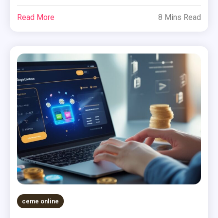
Read More
8 Mins Read
ceme online