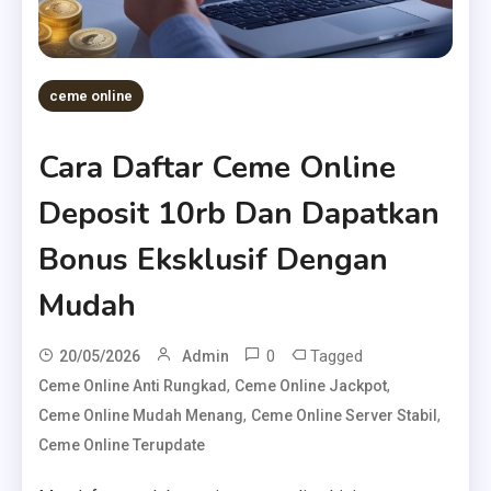
ceme online
Cara Daftar Ceme Online
Deposit 10rb Dan Dapatkan
Bonus Eksklusif Dengan
Mudah
0
Tagged
20/05/2026
Admin
,
,
Ceme Online Anti Rungkad
Ceme Online Jackpot
,
,
Ceme Online Mudah Menang
Ceme Online Server Stabil
Ceme Online Terupdate