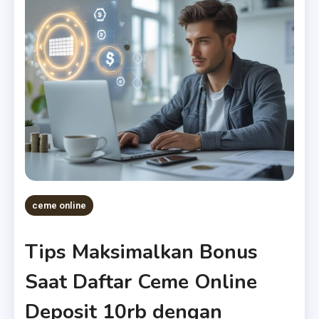
ceme online
Tips Maksimalkan Bonus
Saat Daftar Ceme Online
Deposit 10rb dengan