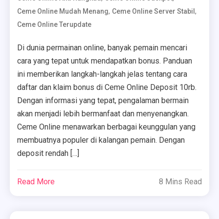
,
,
Ceme Online Mudah Menang
Ceme Online Server Stabil
Ceme Online Terupdate
Di dunia permainan online, banyak pemain mencari
cara yang tepat untuk mendapatkan bonus. Panduan
ini memberikan langkah-langkah jelas tentang cara
daftar dan klaim bonus di Ceme Online Deposit 10rb.
Dengan informasi yang tepat, pengalaman bermain
akan menjadi lebih bermanfaat dan menyenangkan.
Ceme Online menawarkan berbagai keunggulan yang
membuatnya populer di kalangan pemain. Dengan
deposit rendah […]
Read More
8 Mins Read