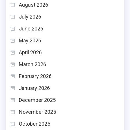
August 2026
July 2026
June 2026
May 2026
April 2026
March 2026
February 2026
January 2026
December 2025
November 2025
October 2025