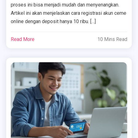
proses ini bisa menjadi mudah dan menyenangkan.
Artikel ini akan menjelaskan cara registrasi akun ceme
online dengan deposit hanya 10 ribu. […]
Read More
10 Mins Read