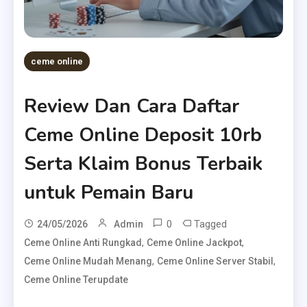
ceme online
Review Dan Cara Daftar
Ceme Online Deposit 10rb
Serta Klaim Bonus Terbaik
untuk Pemain Baru
0
Tagged
24/05/2026
Admin
,
,
Ceme Online Anti Rungkad
Ceme Online Jackpot
,
,
Ceme Online Mudah Menang
Ceme Online Server Stabil
Ceme Online Terupdate