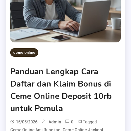
ceme online
Panduan Lengkap Cara
Daftar dan Klaim Bonus di
Ceme Online Deposit 10rb
untuk Pemula
0
Tagged
15/05/2026
Admin
,
,
Ceme Online Anti Rungkad
Ceme Online Jackpot