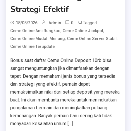
Strategi Efektif
0
Tagged
18/05/2026
Admin
,
,
Ceme Online Anti Rungkad
Ceme Online Jackpot
,
,
Ceme Online Mudah Menang
Ceme Online Server Stabil
Ceme Online Terupdate
Bonus saat daftar Ceme Online Deposit 10rb bisa
sangat menguntungkan jika dimanfaatkan dengan
tepat. Dengan memahami jenis bonus yang tersedia
dan strategi yang efektif, pemain dapat
memaksimalkan nilai dari setiap deposit yang mereka
buat. Ini akan membantu mereka untuk meningkatkan
pengalaman bermain dan meningkatkan peluang
kemenangan. Banyak pemain baru sering kali tidak
menyadari kesalahan umum […]