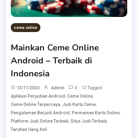
ceme online
Mainkan Ceme Online
Android – Terbaik di
Indonesia
0
Tagged
13/11/2024
Admin
,
,
Aplikasi Perjudian Android
Ceme Online
,
,
Ceme Online Terpercaya
Judi Kartu Ceme
,
,
Pengalaman Berjudi Android
Permainan Kartu Online
,
,
Platform Judi Online Terbaik
Situs Judi Terbaik
Taruhan Uang Asli