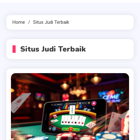
Home
Situs Judi Terbaik
Situs Judi Terbaik