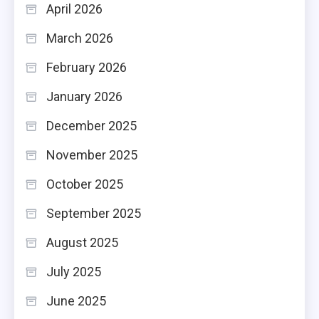
April 2026
March 2026
February 2026
January 2026
December 2025
November 2025
October 2025
September 2025
August 2025
July 2025
June 2025