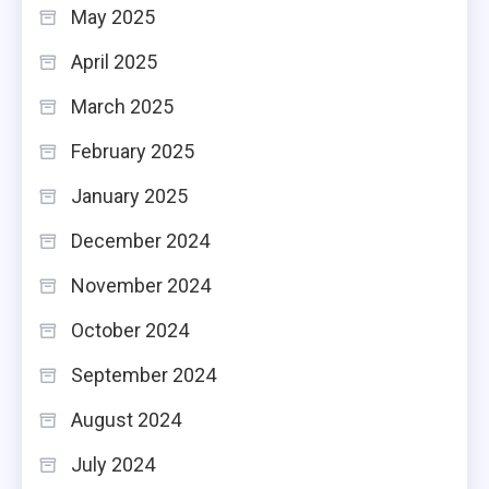
May 2025
April 2025
March 2025
February 2025
January 2025
December 2024
November 2024
October 2024
September 2024
August 2024
July 2024