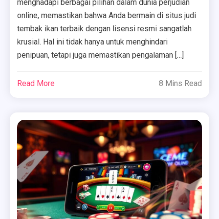
menghadapi berbagai pilihan dalam dunia perjudian
online, memastikan bahwa Anda bermain di situs judi
tembak ikan terbaik dengan lisensi resmi sangatlah
krusial. Hal ini tidak hanya untuk menghindari
penipuan, tetapi juga memastikan pengalaman […]
Read More
8 Mins Read