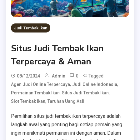
Judi Tembak Ikan
Situs Judi Tembak Ikan
Terpercaya & Aman
0
Tagged
08/12/2024
Admin
,
,
Agen Judi Online Terpercaya
Judi Online Indonesia
,
,
Permainan Tembak Ikan
Situs Judi Tembak Ikan
,
Slot Tembak Ikan
Taruhan Uang Asli
Pemilihan situs judi tembak ikan terpercaya adalah
langkah awal yang penting bagi setiap pemain yang
ingin menikmati permainan ini dengan aman. Dalam