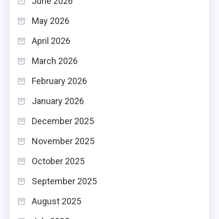
June 2026
May 2026
April 2026
March 2026
February 2026
January 2026
December 2025
November 2025
October 2025
September 2025
August 2025