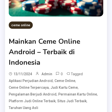
ceme online
Mainkan Ceme Online
Android – Terbaik di
Indonesia
0
Tagged
13/11/2024
Admin
,
,
Aplikasi Perjudian Android
Ceme Online
,
,
Ceme Online Terpercaya
Judi Kartu Ceme
,
,
Pengalaman Berjudi Android
Permainan Kartu Online
,
,
Platform Judi Online Terbaik
Situs Judi Terbaik
Taruhan Uang Asli