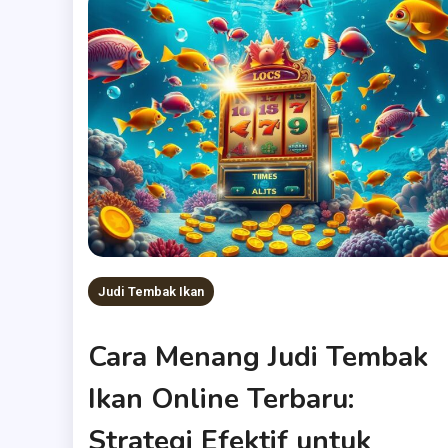
Judi Tembak Ikan
Cara Menang Judi Tembak
Ikan Online Terbaru:
Strategi Efektif untuk