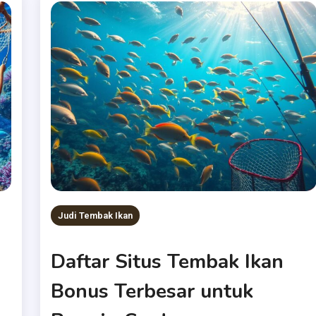
Judi Tembak Ikan
Daftar Situs Tembak Ikan
Bonus Terbesar untuk