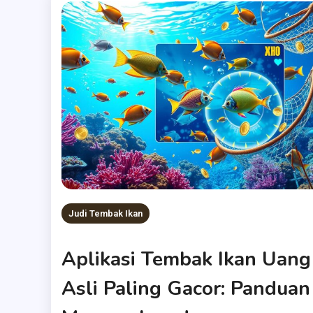
Judi Tembak Ikan
Aplikasi Tembak Ikan Uang
Asli Paling Gacor: Panduan