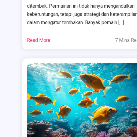
ditembak. Permainan ini tidak hanya mengandalkan
keberuntungan, tetapi juga strategi dan keterampila
dalam mengatur tembakan. Banyak pemain […]
Read More
7 Mins R