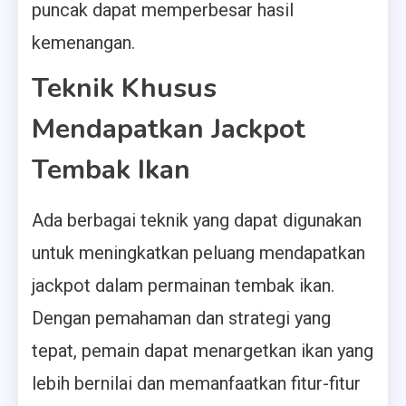
puncak dapat memperbesar hasil
kemenangan.
Teknik Khusus
Mendapatkan Jackpot
Tembak Ikan
Ada berbagai teknik yang dapat digunakan
untuk meningkatkan peluang mendapatkan
jackpot dalam permainan tembak ikan.
Dengan pemahaman dan strategi yang
tepat, pemain dapat menargetkan ikan yang
lebih bernilai dan memanfaatkan fitur-fitur