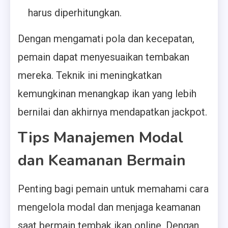
harus diperhitungkan.
Dengan mengamati pola dan kecepatan,
pemain dapat menyesuaikan tembakan
mereka. Teknik ini meningkatkan
kemungkinan menangkap ikan yang lebih
bernilai dan akhirnya mendapatkan jackpot.
Tips Manajemen Modal
dan Keamanan Bermain
Penting bagi pemain untuk memahami cara
mengelola modal dan menjaga keamanan
saat bermain tembak ikan online. Dengan