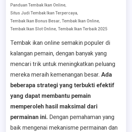
,
Panduan Tembak Ikan Online
,
Situs Judi Tembak Ikan Terpercaya
,
,
Tembak Ikan Bonus Besar
Tembak Ikan Online
,
Tembak Ikan Slot Online
Tembak Ikan Terbaik 2025
Tembak ikan online semakin populer di
kalangan pemain, dengan banyak yang
mencari trik untuk meningkatkan peluang
mereka meraih kemenangan besar.
Ada
beberapa strategi yang terbukti efektif
yang dapat membantu pemain
memperoleh hasil maksimal dari
permainan ini.
Dengan pemahaman yang
baik mengenai mekanisme permainan dan