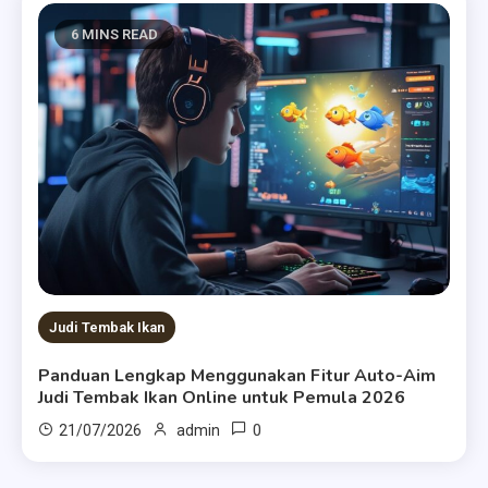
6 MINS READ
Judi Tembak Ikan
Panduan Lengkap Menggunakan Fitur Auto-Aim
Judi Tembak Ikan Online untuk Pemula 2026
0
21/07/2026
admin