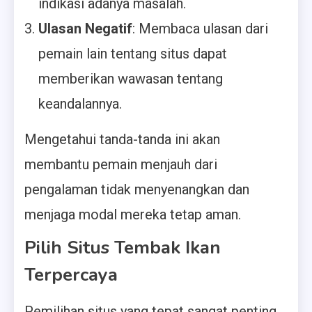
indikasi adanya masalah.
Ulasan Negatif
: Membaca ulasan dari
pemain lain tentang situs dapat
memberikan wawasan tentang
keandalannya.
Mengetahui tanda-tanda ini akan
membantu pemain menjauh dari
pengalaman tidak menyenangkan dan
menjaga modal mereka tetap aman.
Pilih Situs Tembak Ikan
Terpercaya
Pemilihan situs yang tepat sangat penting