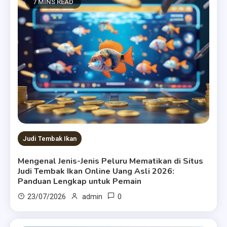
7 MINS READ
Judi Tembak Ikan
Mengenal Jenis-Jenis Peluru Mematikan di Situs
Judi Tembak Ikan Online Uang Asli 2026:
Panduan Lengkap untuk Pemain
0
23/07/2026
admin