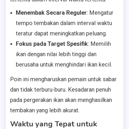
Menembak Secara Reguler
: Mengatur
tempo tembakan dalam interval waktu
teratur dapat meningkatkan peluang.
Fokus pada Target Spesifik
: Memilih
ikan dengan nilai lebih tinggi dan
berusaha untuk menghindari ikan kecil.
Poin ini mengharuskan pemain untuk sabar
dan tidak terburu-buru. Kesadaran penuh
pada pergerakan ikan akan menghasilkan
tembakan yang lebih akurat.
Waktu yang Tepat untuk