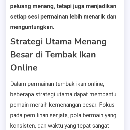
peluang menang, tetapi juga menjadikan
setiap sesi permainan lebih menarik dan
menguntungkan.
Strategi Utama Menang
Besar di Tembak Ikan
Online
Dalam permainan tembak ikan online,
beberapa strategi utama dapat membantu
pemain meraih kemenangan besar. Fokus
pada pemilihan senjata, pola bermain yang
konsisten, dan waktu yang tepat sangat