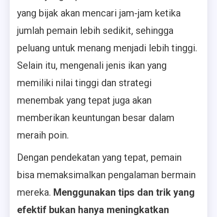
yang bijak akan mencari jam-jam ketika
jumlah pemain lebih sedikit, sehingga
peluang untuk menang menjadi lebih tinggi.
Selain itu, mengenali jenis ikan yang
memiliki nilai tinggi dan strategi
menembak yang tepat juga akan
memberikan keuntungan besar dalam
meraih poin.
Dengan pendekatan yang tepat, pemain
bisa memaksimalkan pengalaman bermain
mereka.
Menggunakan tips dan trik yang
efektif bukan hanya meningkatkan