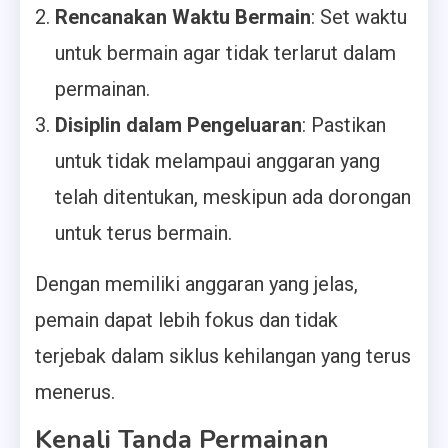
Rencanakan Waktu Bermain
: Set waktu
untuk bermain agar tidak terlarut dalam
permainan.
Disiplin dalam Pengeluaran
: Pastikan
untuk tidak melampaui anggaran yang
telah ditentukan, meskipun ada dorongan
untuk terus bermain.
Dengan memiliki anggaran yang jelas,
pemain dapat lebih fokus dan tidak
terjebak dalam siklus kehilangan yang terus
menerus.
Kenali Tanda Permainan