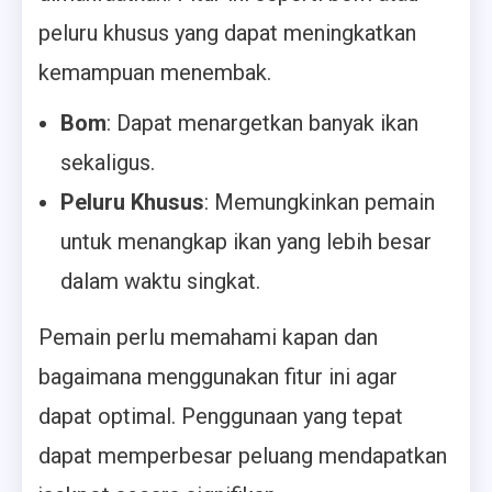
peluru khusus yang dapat meningkatkan
kemampuan menembak.
Bom
: Dapat menargetkan banyak ikan
sekaligus.
Peluru Khusus
: Memungkinkan pemain
untuk menangkap ikan yang lebih besar
dalam waktu singkat.
Pemain perlu memahami kapan dan
bagaimana menggunakan fitur ini agar
dapat optimal. Penggunaan yang tepat
dapat memperbesar peluang mendapatkan