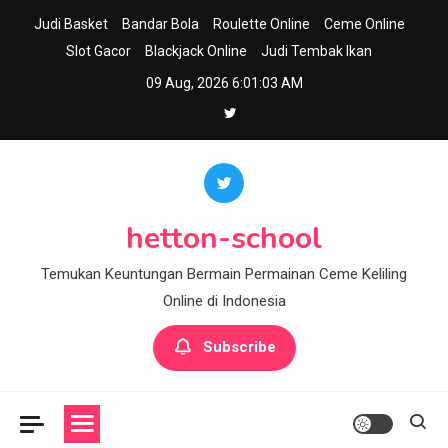
Skip
Judi Basket
Bandar Bola
Roulette Online
Ceme Online
to
Slot Gacor
Blackjack Online
Judi Tembak Ikan
content
09 Aug, 2026
6:01:04 AM
hetton-school
Temukan Keuntungan Bermain Permainan Ceme Keliling
Online di Indonesia
Subscribe