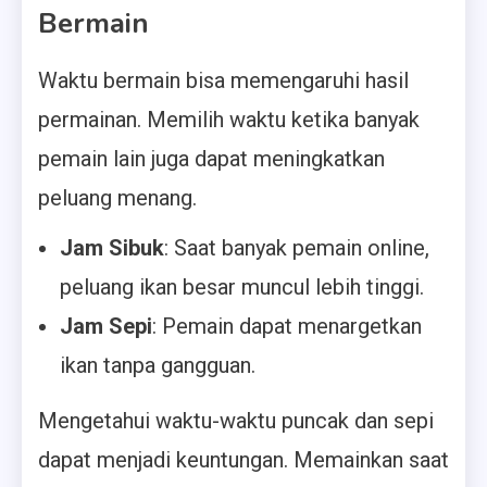
Bermain
Waktu bermain bisa memengaruhi hasil
permainan. Memilih waktu ketika banyak
pemain lain juga dapat meningkatkan
peluang menang.
Jam Sibuk
: Saat banyak pemain online,
peluang ikan besar muncul lebih tinggi.
Jam Sepi
: Pemain dapat menargetkan
ikan tanpa gangguan.
Mengetahui waktu-waktu puncak dan sepi
dapat menjadi keuntungan. Memainkan saat