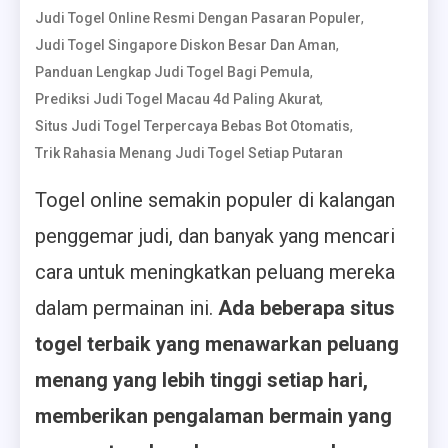
,
Judi Togel Online Resmi Dengan Pasaran Populer
,
Judi Togel Singapore Diskon Besar Dan Aman
,
Panduan Lengkap Judi Togel Bagi Pemula
,
Prediksi Judi Togel Macau 4d Paling Akurat
,
Situs Judi Togel Terpercaya Bebas Bot Otomatis
Trik Rahasia Menang Judi Togel Setiap Putaran
Togel online semakin populer di kalangan
penggemar judi, dan banyak yang mencari
cara untuk meningkatkan peluang mereka
dalam permainan ini.
Ada beberapa situs
togel terbaik yang menawarkan peluang
menang yang lebih tinggi setiap hari,
memberikan pengalaman bermain yang