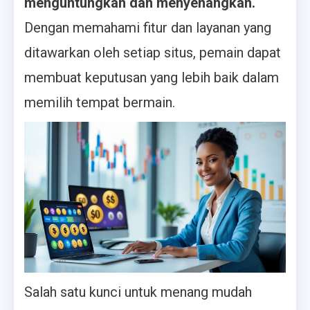
menguntungkan dan menyenangkan.
Dengan memahami fitur dan layanan yang
ditawarkan oleh setiap situs, pemain dapat
membuat keputusan yang lebih baik dalam
memilih tempat bermain.
Salah satu kunci untuk menang mudah