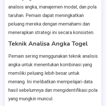
analisis angka, manajemen modal, dan pola
taruhan. Pemain dapat meningkatkan
peluang mereka dengan memahami dan
menerapkan strategi ini secara konsisten.
Teknik Analisa Angka Togel
Pemain sering menggunakan teknik analisis
angka untuk menentukan kombinasi yang
memiliki peluang lebih besar untuk
menang. Ini melibatkan mempelajari data
hasil sebelumnya dan mengidentifikasi pola
yang mungkin muncul.