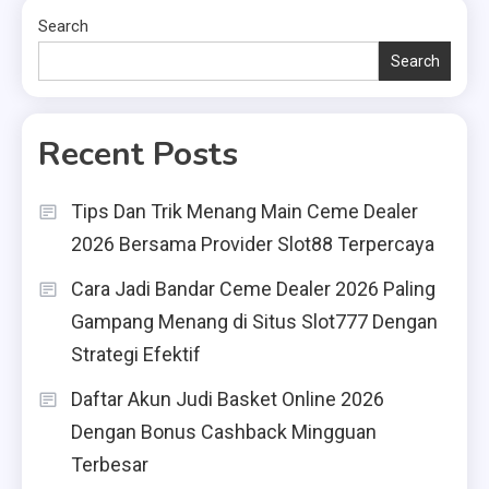
Search
Search
Recent Posts
Tips Dan Trik Menang Main Ceme Dealer
2026 Bersama Provider Slot88 Terpercaya
Cara Jadi Bandar Ceme Dealer 2026 Paling
Gampang Menang di Situs Slot777 Dengan
Strategi Efektif
Daftar Akun Judi Basket Online 2026
Dengan Bonus Cashback Mingguan
Terbesar