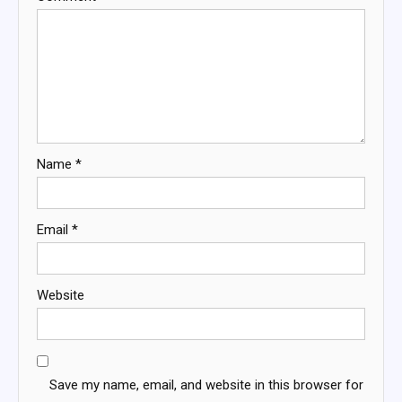
Name
*
Email
*
Website
Save my name, email, and website in this browser for