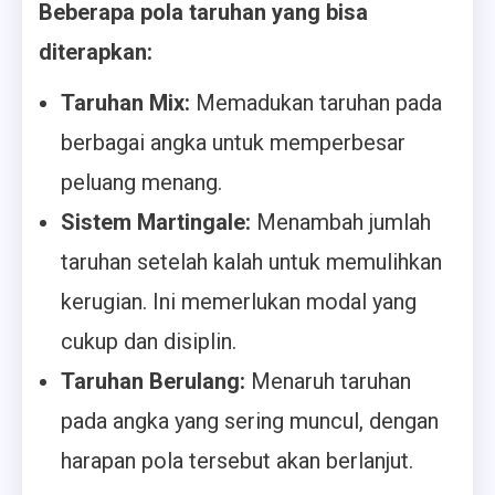
Beberapa pola taruhan yang bisa
diterapkan:
Taruhan Mix:
Memadukan taruhan pada
berbagai angka untuk memperbesar
peluang menang.
Sistem Martingale:
Menambah jumlah
taruhan setelah kalah untuk memulihkan
kerugian. Ini memerlukan modal yang
cukup dan disiplin.
Taruhan Berulang:
Menaruh taruhan
pada angka yang sering muncul, dengan
harapan pola tersebut akan berlanjut.