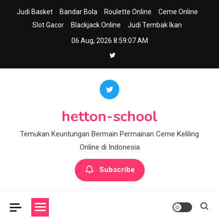
Skip
Judi Basket
Bandar Bola
Roulette Online
Ceme Online
to
Slot Gacor
Blackjack Online
Judi Tembak Ikan
content
06 Aug, 2026
8:59:08 AM
hetton-school
Temukan Keuntungan Bermain Permainan Ceme Keliling
Online di Indonesia
Subscribe