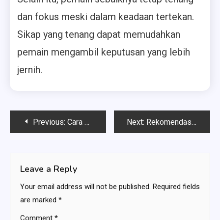
dan fokus meski dalam keadaan tertekan.
Sikap yang tenang dapat memudahkan
pemain mengambil keputusan yang lebih
jernih.
Post
Previous:
Cara Bermain Togel Online Terbaik untuk Pemula: Panduan Lengkap dan Tips Efektif
Next:
Rekomendasi Togel Online Terbaik Dengan Keamanan Terjamin untuk Pemain Cerdas
navigation
Leave a Reply
Your email address will not be published.
Required fields
are marked
*
Comment
*