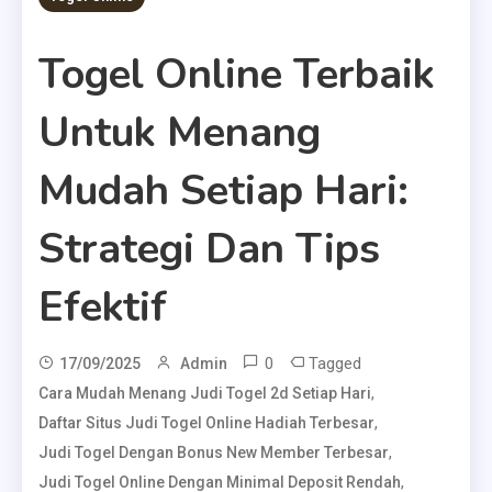
Togel Online Terbaik
Untuk Menang
Mudah Setiap Hari:
Strategi Dan Tips
Efektif
0
Tagged
17/09/2025
Admin
,
Cara Mudah Menang Judi Togel 2d Setiap Hari
,
Daftar Situs Judi Togel Online Hadiah Terbesar
,
Judi Togel Dengan Bonus New Member Terbesar
,
Judi Togel Online Dengan Minimal Deposit Rendah