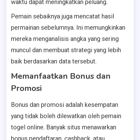
waktu dapat meningkatkan peluang.
Pemain sebaiknya juga mencatat hasil
permainan sebelumnya. Ini memungkinkan
mereka menganalisis angka yang sering
muncul dan membuat strategi yang lebih
baik berdasarkan data tersebut.
Memanfaatkan Bonus dan
Promosi
Bonus dan promosi adalah kesempatan
yang tidak boleh dilewatkan oleh pemain
togel online. Banyak situs menawarkan
bonus pendaftaran, cashback, atau