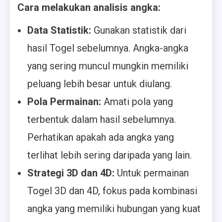
Cara melakukan analisis angka:
Data Statistik:
Gunakan statistik dari
hasil Togel sebelumnya. Angka-angka
yang sering muncul mungkin memiliki
peluang lebih besar untuk diulang.
Pola Permainan:
Amati pola yang
terbentuk dalam hasil sebelumnya.
Perhatikan apakah ada angka yang
terlihat lebih sering daripada yang lain.
Strategi 3D dan 4D:
Untuk permainan
Togel 3D dan 4D, fokus pada kombinasi
angka yang memiliki hubungan yang kuat