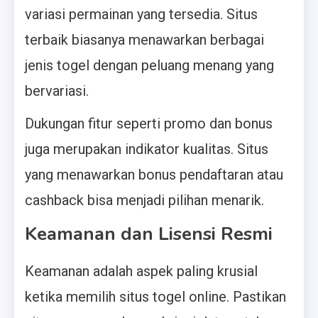
variasi permainan yang tersedia. Situs
terbaik biasanya menawarkan berbagai
jenis togel dengan peluang menang yang
bervariasi.
Dukungan fitur seperti promo dan bonus
juga merupakan indikator kualitas. Situs
yang menawarkan bonus pendaftaran atau
cashback bisa menjadi pilihan menarik.
Keamanan dan Lisensi Resmi
Keamanan adalah aspek paling krusial
ketika memilih situs togel online. Pastikan