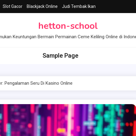
Slot Gacor
Blackjack Online
Judi Tembak Ikan
hetton-school
ukan Keuntungan Bermain Permainan Ceme Keliling Online di Indon
Sample Page
r: Pengalaman Seru Di Kasino Online