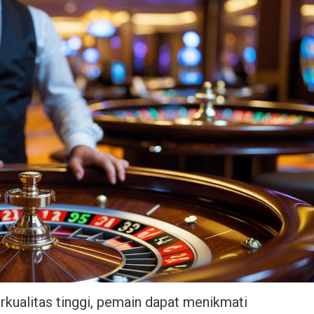
rkualitas tinggi, pemain dapat menikmati