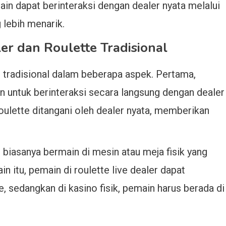
ain dapat berinteraksi dengan dealer nyata melalui
 lebih menarik.
er dan Roulette Tradisional
te tradisional dalam beberapa aspek. Pertama,
n untuk berinteraksi secara langsung dengan dealer
roulette ditangani oleh dealer nyata, memberikan
 biasanya bermain di mesin atau meja fisik yang
n itu, pemain di roulette live dealer dapat
, sedangkan di kasino fisik, pemain harus berada di