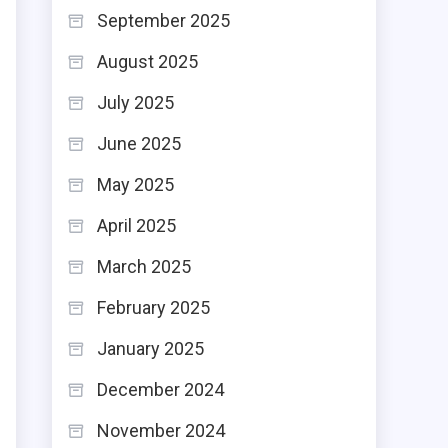
September 2025
August 2025
July 2025
June 2025
May 2025
April 2025
March 2025
February 2025
January 2025
December 2024
November 2024