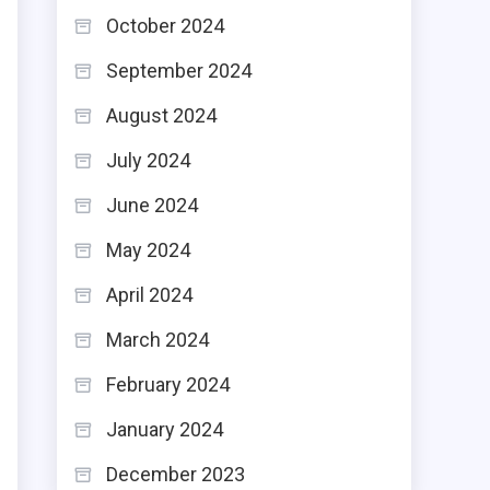
October 2024
September 2024
August 2024
July 2024
June 2024
May 2024
April 2024
March 2024
February 2024
January 2024
December 2023