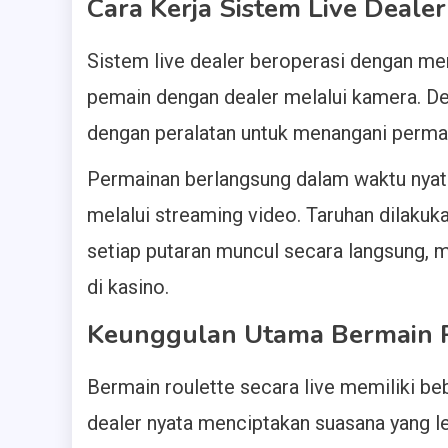
Cara Kerja Sistem Live Dealer
Sistem live dealer beroperasi dengan m
pemain dengan dealer melalui kamera. Dea
dengan peralatan untuk menangani permai
Permainan berlangsung dalam waktu nyata
melalui streaming video. Taruhan dilakuka
setiap putaran muncul secara langsung,
di kasino.
Keunggulan Utama Bermain R
Bermain roulette secara live memiliki be
dealer nyata menciptakan suasana yang l