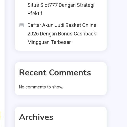
Situs Slot777 Dengan Strategi
Efektif
Daftar Akun Judi Basket Online
2026 Dengan Bonus Cashback
Mingguan Terbesar
Recent Comments
No comments to show.
Archives