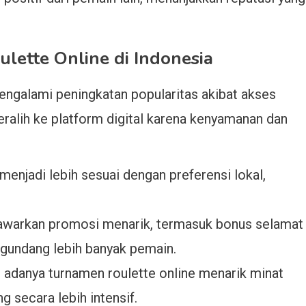
ette Online di Indonesia
engalami peningkatan popularitas akibat akses
eralih ke platform digital karena kenyamanan dan
 menjadi lebih sesuai dengan preferensi lokal,
nawarkan promosi menarik, termasuk bonus selamat
gundang lebih banyak pemain.
n adanya turnamen roulette online menarik minat
g secara lebih intensif.