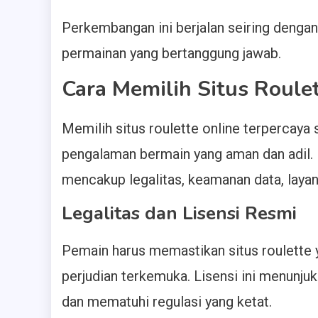
Perkembangan ini berjalan seiring denga
permainan yang bertanggung jawab.
Cara Memilih Situs Roule
Memilih situs roulette online terpercaya
pengalaman bermain yang aman dan adil. 
mencakup legalitas, keamanan data, layan
Legalitas dan Lisensi Resmi
Pemain harus memastikan situs roulette ya
perjudian terkemuka. Lisensi ini menunju
dan mematuhi regulasi yang ketat.