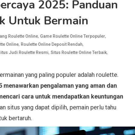
percaya 2025: Panduan
ik Untuk Bermain
,
,
ng Roulette Online
Game Roulette Online Terpopuler
,
,
te Online
Roulette Online Deposit Rendah
,
,
itus Judi Roulette Resmi
Situs Roulette Online Terbaik
permainan yang paling populer adalah roulette.
2025 menawarkan pengalaman yang aman dan
mencari cara untuk mendapatkan keuntungan
n situs yang dapat dipilih, pemain perlu tahu
uk bertaruh.