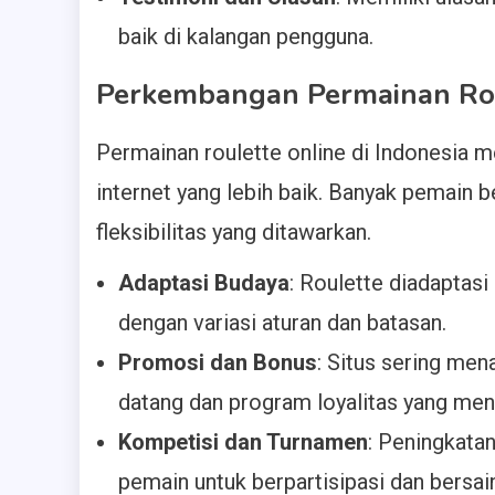
baik di kalangan pengguna.
Perkembangan Permainan Roul
Permainan roulette online di Indonesia m
internet yang lebih baik. Banyak pemain b
fleksibilitas yang ditawarkan.
Adaptasi Budaya
: Roulette diadaptasi
dengan variasi aturan dan batasan.
Promosi dan Bonus
: Situs sering me
datang dan program loyalitas yang men
Kompetisi dan Turnamen
: Peningkata
pemain untuk berpartisipasi dan bersain