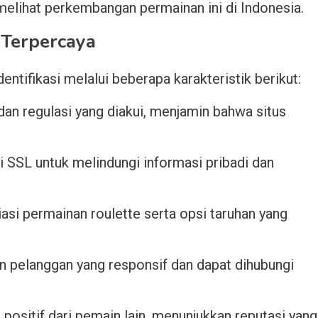
a melihat perkembangan permainan ini di Indonesia.
e Terpercaya
dentifikasi melalui beberapa karakteristik berikut:
badan regulasi yang diakui, menjamin bahwa situs
 SSL untuk melindungi informasi pribadi dan
asi permainan roulette serta opsi taruhan yang
n pelanggan yang responsif dan dapat dihubungi
n positif dari pemain lain, menunjukkan reputasi yang