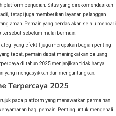
 platform perjudian. Situs yang direkomendasikan
adil, tetapi juga memberikan layanan pelanggan
ang aman. Pemain yang cerdas akan selalu mencari
us tersebut sebelum mulai bermain.
egi yang efektif juga merupakan bagian penting
 yang tepat, pemain dapat meningkatkan peluang
percaya di tahun 2025 menjanjikan tidak hanya
in yang mengasyikkan dan menguntungkan.
ne Terpercaya 2025
erujuk pada platform yang menawarkan permainan
 kenyamanan bagi pemain. Penting untuk mengenali