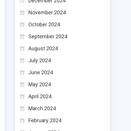
December 2024
November 2024
October 2024
September 2024
August 2024
July 2024
June 2024
May 2024
April 2024
March 2024
February 2024