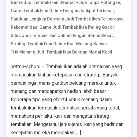
,
Game Judi Tembak Ikan Deposit Pulsa Tanpa Potongan
,
Game Tembak Ikan Online Dengan Jackpot Terbesar
,
Panduan Lengkap Bermain Judi Tembak Ikan Terpercaya
,
Rekomendasi Game Judi Tembak Ikan Paling Gacor
,
Situs Judi Tembak Ikan Online Dengan Bonus Besar
,
Strategi Tembak Ikan Online Biar Menang Banyak
Trik Menang Judi Tembak Ikan Dengan Modal Kecil
hetton-school – Tembak ikan adalah permainan yang
memadukan latihan ketepatan dan strategi. Banyak
pemain ingin meningkatkan peluang mereka untuk
menang dan mendapatkan hadiah lebih besar.
Beberapa tips yang efektif untuk menang dalam
tembak ikan termasuk pemilihan senjata yang tepat,
memahami perilaku ikan, dan mengatur strategi
tembakan. Mengetahui jenis-jenis ikan yang hadir dan
kecepatan mereka merupakan […]