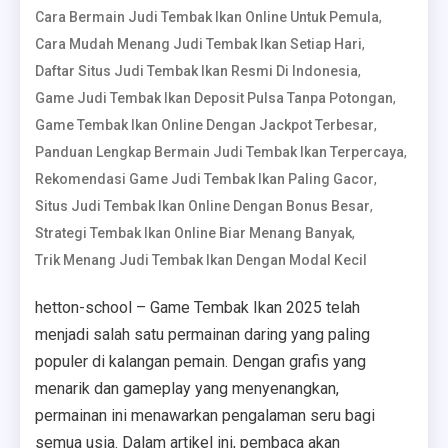
,
Cara Bermain Judi Tembak Ikan Online Untuk Pemula
,
Cara Mudah Menang Judi Tembak Ikan Setiap Hari
,
Daftar Situs Judi Tembak Ikan Resmi Di Indonesia
,
Game Judi Tembak Ikan Deposit Pulsa Tanpa Potongan
,
Game Tembak Ikan Online Dengan Jackpot Terbesar
,
Panduan Lengkap Bermain Judi Tembak Ikan Terpercaya
,
Rekomendasi Game Judi Tembak Ikan Paling Gacor
,
Situs Judi Tembak Ikan Online Dengan Bonus Besar
,
Strategi Tembak Ikan Online Biar Menang Banyak
Trik Menang Judi Tembak Ikan Dengan Modal Kecil
hetton-school – Game Tembak Ikan 2025 telah
menjadi salah satu permainan daring yang paling
populer di kalangan pemain. Dengan grafis yang
menarik dan gameplay yang menyenangkan,
permainan ini menawarkan pengalaman seru bagi
semua usia. Dalam artikel ini, pembaca akan