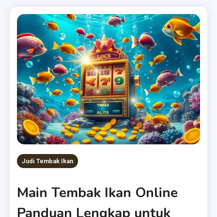
Judi Tembak Ikan
Main Tembak Ikan Online
Panduan Lengkap untuk