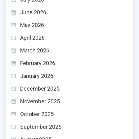
June 2026
May 2026
April 2026
March 2026
February 2026
January 2026
December 2025
November 2025
October 2025
September 2025