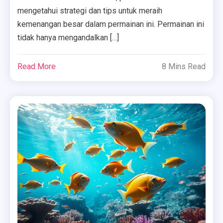
mengetahui strategi dan tips untuk meraih
kemenangan besar dalam permainan ini. Permainan ini
tidak hanya mengandalkan […]
Read More
8 Mins Read