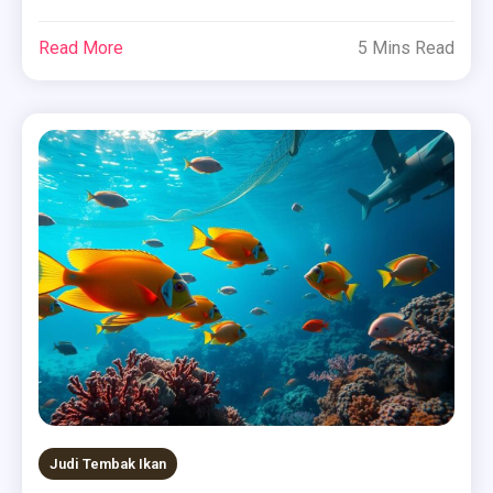
Read More
5 Mins Read
Judi Tembak Ikan