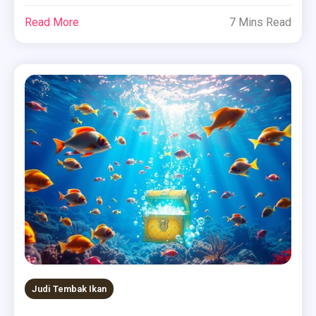
Read More
7 Mins Read
Judi Tembak Ikan