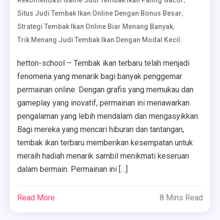
,
Rekomendasi Game Judi Tembak Ikan Paling Gacor
,
Situs Judi Tembak Ikan Online Dengan Bonus Besar
,
Strategi Tembak Ikan Online Biar Menang Banyak
Trik Menang Judi Tembak Ikan Dengan Modal Kecil
hetton-school – Tembak ikan terbaru telah menjadi
fenomena yang menarik bagi banyak penggemar
permainan online. Dengan grafis yang memukau dan
gameplay yang inovatif, permainan ini menawarkan
pengalaman yang lebih mendalam dan mengasyikkan.
Bagi mereka yang mencari hiburan dan tantangan,
tembak ikan terbaru memberikan kesempatan untuk
meraih hadiah menarik sambil menikmati keseruan
dalam bermain. Permainan ini […]
Read More
8 Mins Read