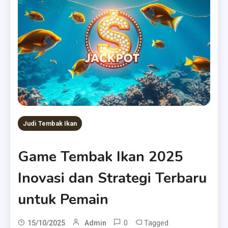
Judi Tembak Ikan
Game Tembak Ikan 2025
Inovasi dan Strategi Terbaru
untuk Pemain
0
Tagged
15/10/2025
Admin