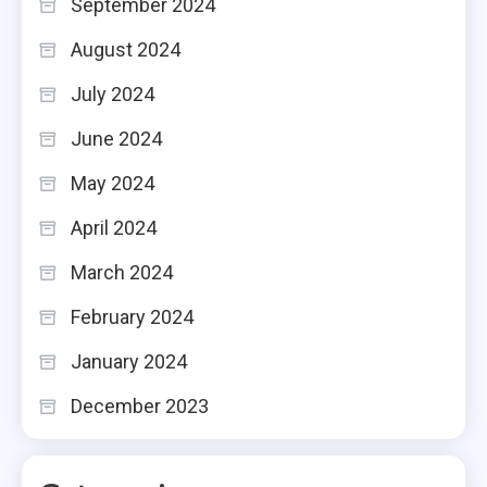
September 2024
August 2024
July 2024
June 2024
May 2024
April 2024
March 2024
February 2024
January 2024
December 2023