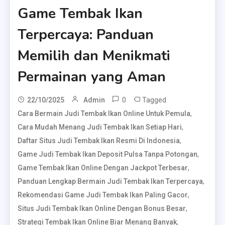
Game Tembak Ikan
Terpercaya: Panduan
Memilih dan Menikmati
Permainan yang Aman
0
Tagged
22/10/2025
Admin
,
Cara Bermain Judi Tembak Ikan Online Untuk Pemula
,
Cara Mudah Menang Judi Tembak Ikan Setiap Hari
,
Daftar Situs Judi Tembak Ikan Resmi Di Indonesia
,
Game Judi Tembak Ikan Deposit Pulsa Tanpa Potongan
,
Game Tembak Ikan Online Dengan Jackpot Terbesar
,
Panduan Lengkap Bermain Judi Tembak Ikan Terpercaya
,
Rekomendasi Game Judi Tembak Ikan Paling Gacor
,
Situs Judi Tembak Ikan Online Dengan Bonus Besar
,
Strategi Tembak Ikan Online Biar Menang Banyak