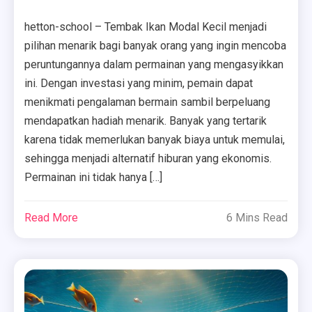
hetton-school – Tembak Ikan Modal Kecil menjadi
pilihan menarik bagi banyak orang yang ingin mencoba
peruntungannya dalam permainan yang mengasyikkan
ini. Dengan investasi yang minim, pemain dapat
menikmati pengalaman bermain sambil berpeluang
mendapatkan hadiah menarik. Banyak yang tertarik
karena tidak memerlukan banyak biaya untuk memulai,
sehingga menjadi alternatif hiburan yang ekonomis.
Permainan ini tidak hanya […]
Read More
6 Mins Read