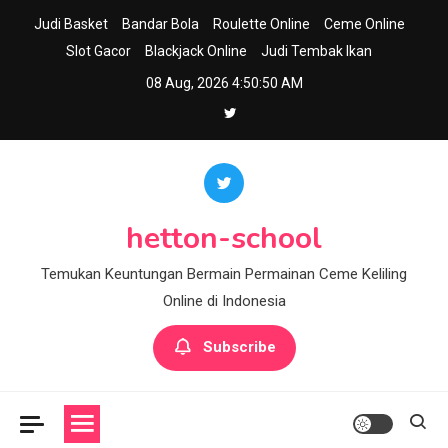
Skip
Judi Basket
Bandar Bola
Roulette Online
Ceme Online
to
Slot Gacor
Blackjack Online
Judi Tembak Ikan
content
08 Aug, 2026
4:50:51 AM
hetton-school
Temukan Keuntungan Bermain Permainan Ceme Keliling
Online di Indonesia
Subscribe