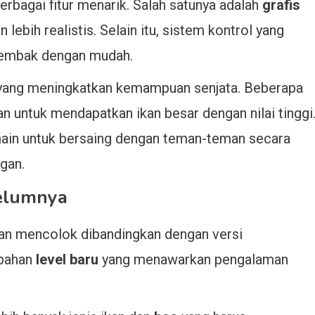
rbagai fitur menarik. Salah satunya adalah
grafis
ebih realistis. Selain itu, sistem kontrol yang
nembak dengan mudah.
ang meningkatkan kemampuan senjata. Beberapa
untuk mendapatkan ikan besar dengan nilai tinggi
main untuk bersaing dengan teman-teman secara
gan.
elumnya
aan mencolok dibandingkan dengan versi
mbahan
level baru
yang menawarkan pengalaman