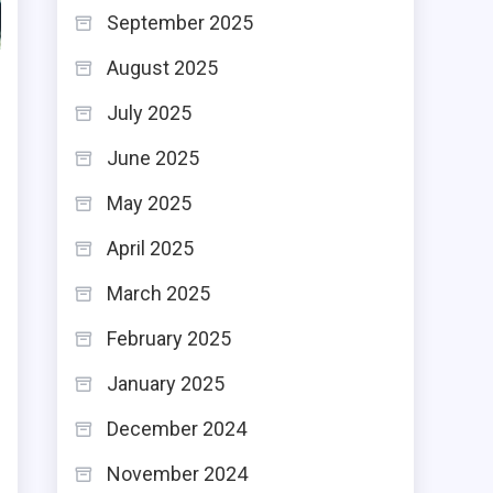
September 2025
August 2025
July 2025
June 2025
May 2025
April 2025
March 2025
February 2025
January 2025
December 2024
November 2024