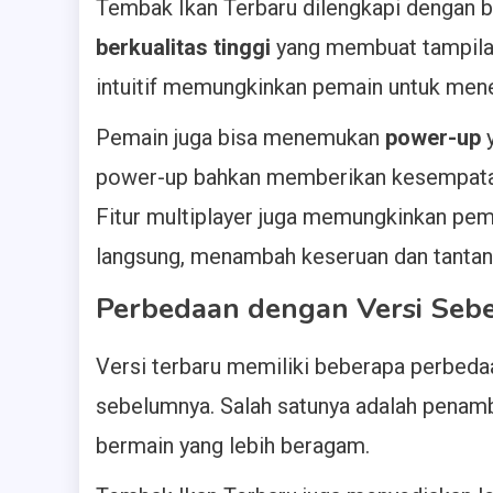
Tembak Ikan Terbaru dilengkapi dengan be
berkualitas tinggi
yang membuat tampilan l
intuitif memungkinkan pemain untuk me
Pemain juga bisa menemukan
power-up
y
power-up bahkan memberikan kesempatan 
Fitur multiplayer juga memungkinkan pe
langsung, menambah keseruan dan tantan
Perbedaan dengan Versi Seb
Versi terbaru memiliki beberapa perbed
sebelumnya. Salah satunya adalah pena
bermain yang lebih beragam.