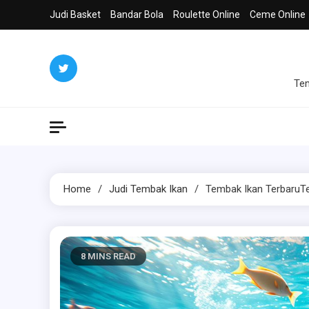
Skip
Judi Basket
Bandar Bola
Roulette Online
Ceme Online
to
content
Tem
Home
Judi Tembak Ikan
Tembak Ikan TerbaruTe
8 MINS READ