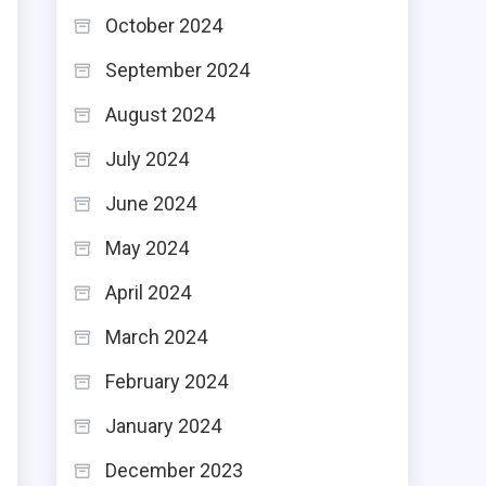
October 2024
September 2024
August 2024
July 2024
June 2024
May 2024
April 2024
March 2024
February 2024
January 2024
December 2023