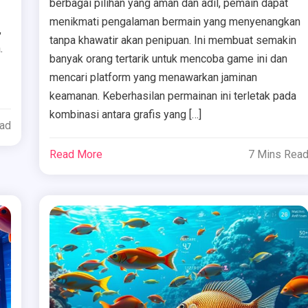
berbagai pilihan yang aman dan adil, pemain dapat
menikmati pengalaman bermain yang menyenangkan
,
tanpa khawatir akan penipuan. Ini membuat semakin
.
banyak orang tertarik untuk mencoba game ini dan
mencari platform yang menawarkan jaminan
keamanan. Keberhasilan permainan ini terletak pada
kombinasi antara grafis yang […]
ead
Read More
7 Mins Rea