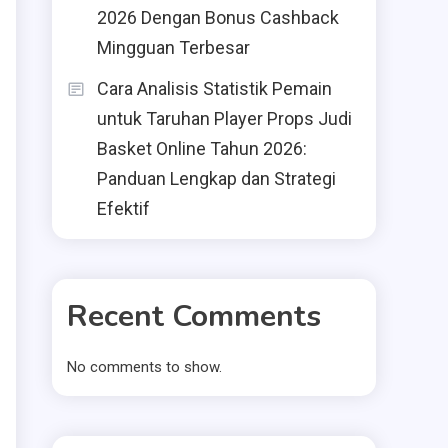
2026 Dengan Bonus Cashback
Mingguan Terbesar
Cara Analisis Statistik Pemain
untuk Taruhan Player Props Judi
Basket Online Tahun 2026:
Panduan Lengkap dan Strategi
Efektif
Recent Comments
No comments to show.