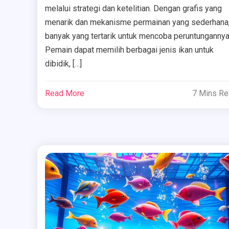
melalui strategi dan ketelitian. Dengan grafis yang
menarik dan mekanisme permainan yang sederhana
banyak yang tertarik untuk mencoba peruntungannya
Pemain dapat memilih berbagai jenis ikan untuk
dibidik, […]
Read More
7 Mins R