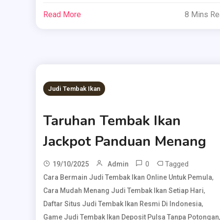
Read More
8 Mins R
Judi Tembak Ikan
Taruhan Tembak Ikan
Jackpot Panduan Menang
0
Tagged
19/10/2025
Admin
,
Cara Bermain Judi Tembak Ikan Online Untuk Pemula
,
Cara Mudah Menang Judi Tembak Ikan Setiap Hari
,
Daftar Situs Judi Tembak Ikan Resmi Di Indonesia
Game Judi Tembak Ikan Deposit Pulsa Tanpa Potongan