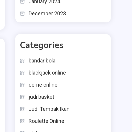
January 2024
December 2023
d
Categories
bandar bola
blackjack online
ceme online
judi basket
Judi Tembak Ikan
Roulette Online