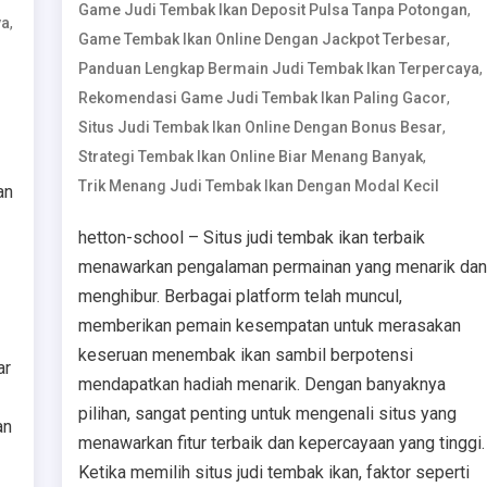
,
Game Judi Tembak Ikan Deposit Pulsa Tanpa Potongan
,
ya
,
Game Tembak Ikan Online Dengan Jackpot Terbesar
,
Panduan Lengkap Bermain Judi Tembak Ikan Terpercaya
,
Rekomendasi Game Judi Tembak Ikan Paling Gacor
,
Situs Judi Tembak Ikan Online Dengan Bonus Besar
,
Strategi Tembak Ikan Online Biar Menang Banyak
Trik Menang Judi Tembak Ikan Dengan Modal Kecil
an
hetton-school – Situs judi tembak ikan terbaik
menawarkan pengalaman permainan yang menarik da
menghibur. Berbagai platform telah muncul,
memberikan pemain kesempatan untuk merasakan
keseruan menembak ikan sambil berpotensi
ar
mendapatkan hadiah menarik. Dengan banyaknya
pilihan, sangat penting untuk mengenali situs yang
an
menawarkan fitur terbaik dan kepercayaan yang tinggi.
Ketika memilih situs judi tembak ikan, faktor seperti