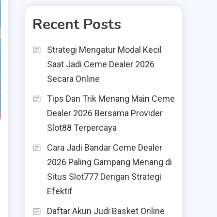
Recent Posts
Strategi Mengatur Modal Kecil
Saat Jadi Ceme Dealer 2026
Secara Online
Tips Dan Trik Menang Main Ceme
Dealer 2026 Bersama Provider
Slot88 Terpercaya
Cara Jadi Bandar Ceme Dealer
2026 Paling Gampang Menang di
Situs Slot777 Dengan Strategi
Efektif
Daftar Akun Judi Basket Online