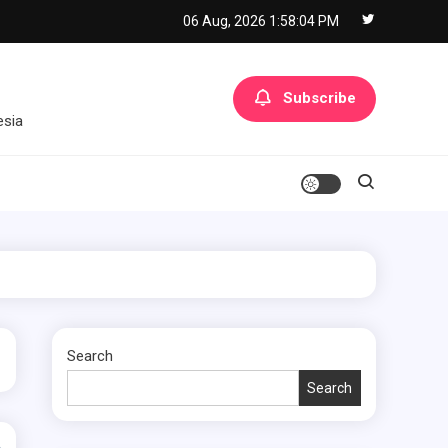
06 Aug, 2026
1:58:05 PM
Subscribe
esia
Search
Search